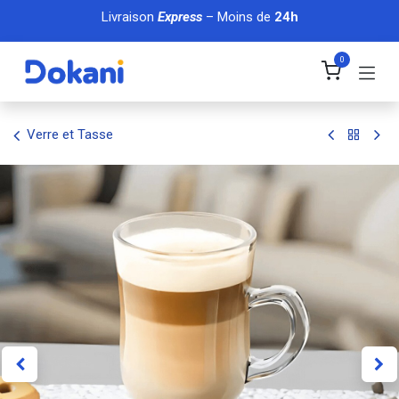
Se rendre au contenu
Livraison
Express
– Moins de
24h
0
Verre et Tasse