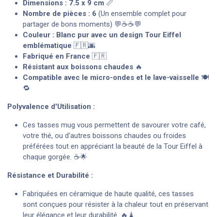
Dimensions : 7.5 x 9 cm
📏
Nombre de pièces : 6
(Un ensemble complet pour
partager de bons moments) 💬☕☕💬
Couleur : Blanc pur avec un design Tour Eiffel
emblématique
🇫🇷🌆
Fabriqué en France
🇫🇷
Résistant aux boissons chaudes
🔥
Compatible avec le micro-ondes et le lave-vaisselle
🍽️
🔁
Polyvalence d'Utilisation :
Ces tasses mug vous permettent de savourer votre café,
votre thé, ou d'autres boissons chaudes ou froides
préférées tout en appréciant la beauté de la Tour Eiffel à
chaque gorgée. ☕🌟
Résistance et Durabilité :
Fabriquées en céramique de haute qualité, ces tasses
sont conçues pour résister à la chaleur tout en préservant
leur élégance et leur durabilité. 🔥🗼