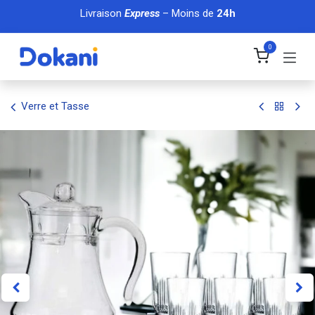
Se rendre au contenu
Livraison
Express
– Moins de
24h
0
Verre et Tasse