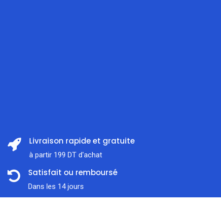
Livraison rapide et gratuite
à partir 199 DT d'achat
Satisfait ou remboursé
Dans les 14 jours
Support client
Prix:
ajouter au panier
129,000
DT
À l'écoute 7j / 7