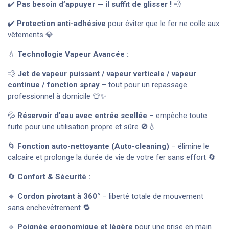
✔️
Pas besoin d’appuyer — il suffit de glisser !
💨
✔️
Protection anti-adhésive
pour éviter que le fer ne colle aux
vêtements 💎
💧
Technologie Vapeur Avancée :
💨
Jet de vapeur puissant / vapeur verticale / vapeur
continue / fonction spray
– tout pour un repassage
professionnel à domicile 👕✨
💦
Réservoir d’eau avec entrée scellée
– empêche toute
fuite pour une utilisation propre et sûre 🚫💧
🌀
Fonction auto-nettoyante (Auto-cleaning)
– élimine le
calcaire et prolonge la durée de vie de votre fer sans effort 🔄
🔄
Confort & Sécurité :
🔹
Cordon pivotant à 360°
– liberté totale de mouvement
sans enchevêtrement 🔁
🔹
Poignée ergonomique et légère
pour une prise en main