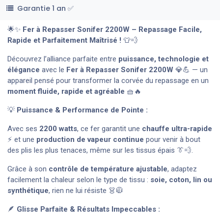
Garantie 1 an ✅
🌟✨
Fer à Repasser Sonifer 2200W – Repassage Facile,
Rapide et Parfaitement Maîtrisé !
👕💨
Découvrez l’alliance parfaite entre
puissance, technologie et
élégance
avec le
Fer à Repasser Sonifer 2200W
💎💪 — un
appareil pensé pour transformer la corvée du repassage en un
moment fluide, rapide et agréable
🧺🔥
💡
Puissance & Performance de Pointe :
Avec ses
2200 watts
, ce fer garantit une
chauffe ultra-rapide
⚡ et une
production de vapeur continue
pour venir à bout
des plis les plus tenaces, même sur les tissus épais 👔💨.
Grâce à son
contrôle de température ajustable
, adaptez
facilement la chaleur selon le type de tissu :
soie, coton, lin ou
synthétique
, rien ne lui résiste 👗🧥
🪶
Glisse Parfaite & Résultats Impeccables :