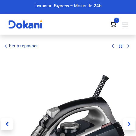
Se rendre au contenu
Livraison
Express
– Moins de
24h
0
Fer à repasser