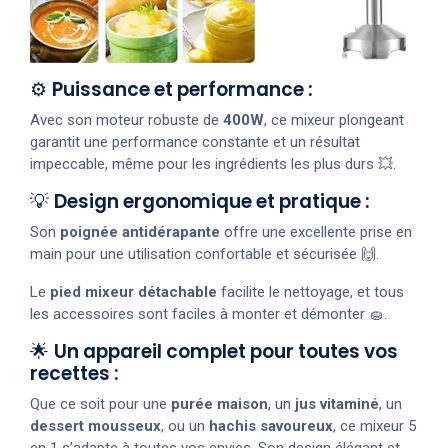
⚙️
Puissance et performance :
Avec son moteur robuste de
400W
, ce mixeur plongeant
garantit une performance constante et un résultat
impeccable, même pour les ingrédients les plus durs 💥.
💡
Design ergonomique et pratique :
Son
poignée antidérapante
offre une excellente prise en
main pour une utilisation confortable et sécurisée 🙌.
Le
pied mixeur détachable
facilite le nettoyage, et tous
les accessoires sont faciles à monter et démonter 🧽.
🌟
Un appareil complet pour toutes vos
recettes :
Que ce soit pour une
purée maison
, un
jus vitaminé
, un
dessert mousseux
, ou un
hachis savoureux
, ce mixeur 5
en 1 s’adapte à toutes vos envies. Son design élégant et