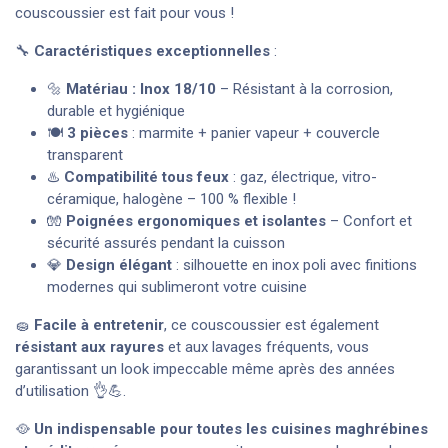
couscoussier est fait pour vous !
🔧
Caractéristiques exceptionnelles
:
🔩
Matériau : Inox 18/10
– Résistant à la corrosion,
durable et hygiénique
🍽️
3 pièces
: marmite + panier vapeur + couvercle
transparent
♨️
Compatibilité tous feux
: gaz, électrique, vitro-
céramique, halogène – 100 % flexible !
🧤
Poignées ergonomiques et isolantes
– Confort et
sécurité assurés pendant la cuisson
💎
Design élégant
: silhouette en inox poli avec finitions
modernes qui sublimeront votre cuisine
🧽
Facile à entretenir
, ce couscoussier est également
résistant aux rayures
et aux lavages fréquents, vous
garantissant un look impeccable même après des années
d’utilisation 👌💪.
🥘
Un indispensable pour toutes les cuisines maghrébines