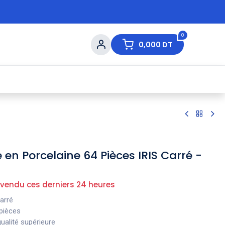
0
0,000
DT
s de Table
💇 Beauté
⚡ Ventes Flash
Ma
 en Porcelaine 64 Pièces IRIS Carré -
 vendu ces derniers 24 heures
arré
 pièces
ualité supérieure