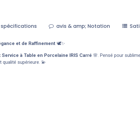
spécifications
avis & amp; Notation
Sati
légance et de Raffinement
🕊️✨
x
Service à Table en Porcelaine IRIS
Carré
🌸. Pensé pour sublim
t qualité supérieure. 💫