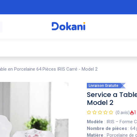
é
⚡ Électroménager
🍳 Cuisine
🍽️ Art
able en Porcelaine 64 Pièces IRIS Carré - Model 2
Livraison Gratuite
Service a Table
Model 2
1
(0 avis)
Modèle
: IRIS – Forme C
Nombre de pièces
: 64
Matière
: Porcelaine de q