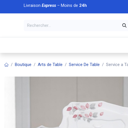
Se rendre au contenu
Livraison
Express
– Moins de
24h
À DÉCOUVRIR
🏠 Accueil
🛒Boutique
💥Nouveaut
Boutique
Arts de Table
Service De Table
Service a T