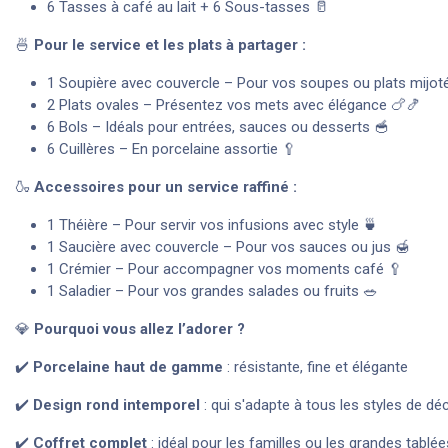
6 Tasses à café au lait + 6 Sous-tasses 🥛
🍜
Pour le service et les plats à partager :
1 Soupière avec couvercle – Pour vos soupes ou plats mijot
2 Plats ovales – Présentez vos mets avec élégance 🍗🍤
6 Bols – Idéals pour entrées, sauces ou desserts 🥣
6 Cuillères – En porcelaine assortie 🥄
🍶
Accessoires pour un service raffiné :
1 Théière – Pour servir vos infusions avec style 🍵
1 Saucière avec couvercle – Pour vos sauces ou jus 🍯
1 Crémier – Pour accompagner vos moments café 🥄
1 Saladier – Pour vos grandes salades ou fruits 🥗
💎
Pourquoi vous allez l’adorer ?
✔️
Porcelaine haut de gamme
: résistante, fine et élégante
✔️
Design rond intemporel
: qui s'adapte à tous les styles de dé
✔️
Coffret complet
: idéal pour les familles ou les grandes tablée