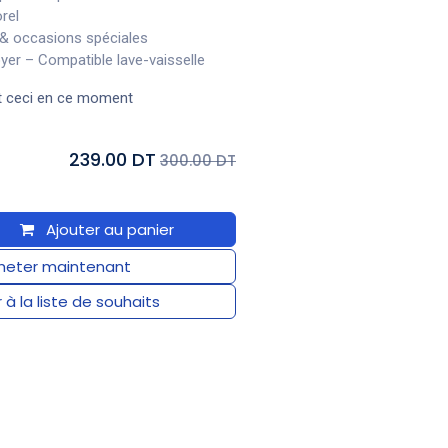
rel
 & occasions spéciales
oyer – Compatible lave-vaisselle
t ceci en ce moment
239.00 DT
300.00 DT
Ajouter au panier
eter maintenant
 à la liste de souhaits