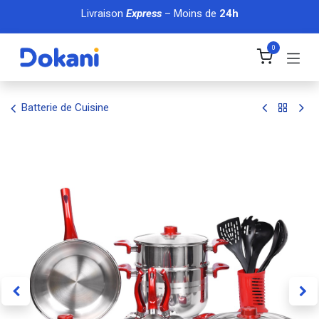
Se rendre au contenu
Livraison
Express
– Moins de
24h
0
Batterie de Cuisine