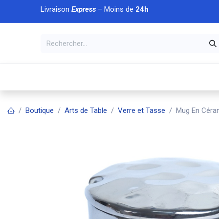
Se rendre au contenu
Livraison
Express
– Moins de
24h
À DÉCOUVRIR
🏠 Accueil
🛒Boutique
💥Nouveaut
Boutique
Arts de Table
Verre et Tasse
Mug En Céram