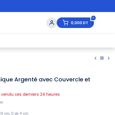
0
0,000
DT
s de Table
💇 Beauté
⚡ Ventes Flash
Ma
que Argenté avec Couvercle et
 vendu ces derniers 24 heures
que
10 cm, D de 9 cm.