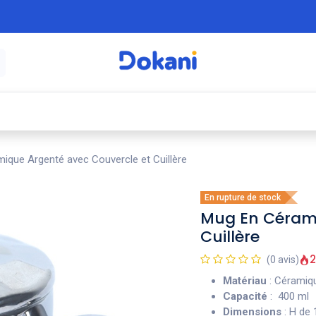
é
⚡ Électroménager
🍳 Cuisine
🍽️ Art
ique Argenté avec Couvercle et Cuillère
En rupture de stock
Mug En Cérami
Cuillère
2
(0 avis)
Matériau
: Cérami
Capacité
: 400 ml
Dimensions
: H de 