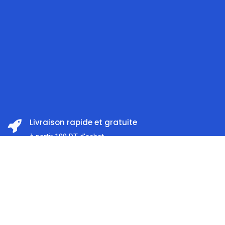
Livraison rapide et gratuite
à partir 199 DT d'achat
Prix:
ajouter au panier
Satisfait ou remboursé
37,000
DT
Dans les 14 jours
Accueil
Rechercher
Catégorie
Compte
Support client
À l'écoute 7j / 7
Paiement en ligne sécurisé