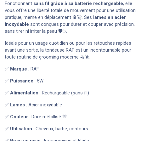
Fonctionnant
sans fil grâce à sa batterie rechargeable
, elle
vous offre une liberté totale de mouvement pour une utilisation
pratique, même en déplacement 🔋🚀. Ses
lames en acier
inoxydable
sont conçues pour durer et couper avec précision,
sans tirer ni irriter la peau 🛡️✨.
Idéale pour un usage quotidien ou pour les retouches rapides
avant une sortie, la tondeuse RAF est un incontournable pour
toute routine de grooming moderne 🪒🕺.
✅
Marque
: RAF
✅
Puissance
: 5W
✅
Alimentation
: Rechargeable (sans fil)
✅
Lames
: Acier inoxydable
✅
Couleur
: Doré métallisé 💛
✅
Utilisation
: Cheveux, barbe, contours
✅
Prise en main
: Ergonomique et légère