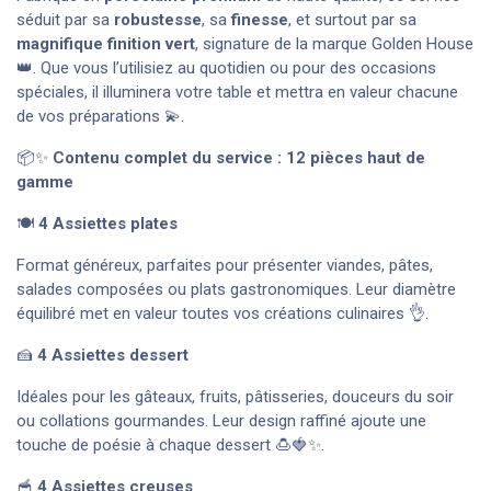
séduit par sa
robustesse
, sa
finesse
, et surtout par sa
magnifique finition vert
, signature de la marque Golden House
👑. Que vous l’utilisiez au quotidien ou pour des occasions
spéciales, il illuminera votre table et mettra en valeur chacune
de vos préparations 💫.
📦✨
Contenu complet du service : 12 pièces haut de
gamme
🍽️
4 Assiettes plates
Format généreux, parfaites pour présenter viandes, pâtes,
salades composées ou plats gastronomiques. Leur diamètre
équilibré met en valeur toutes vos créations culinaires 👌.
🍰
4 Assiettes dessert
Idéales pour les gâteaux, fruits, pâtisseries, douceurs du soir
ou collations gourmandes. Leur design raffiné ajoute une
touche de poésie à chaque dessert 🍮🍓✨.
🥣
4 Assiettes creuses