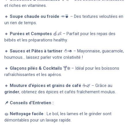
et riches en vitamines.
🔸
Soupe chaude ou froide
🥕🍵 – Des textures veloutées en
un rien de temps.
🔸
Purées et Compotes
🍏👶 – Parfait pour les repas des
bébés et les préparations healthy.
🔸
Sauces et Pâtes à tartiner
🍅🥑 – Mayonnaise, guacamole,
houmous… laissez parler votre créativité !
🔸
Glaçons pilés & Cocktails
🍸❄️ – Idéal pour les boissons
rafraîchissantes et les apéros.
🔸
Mouture d’épices et grains de café
☕🌿 – Grâce au
grinder
, obtenez des épices et cafés fraîchement moulus.
📌 Conseils d’Entretien :
🧽
Nettoyage facile
: Le bol, les lames et le grinder sont
démontables pour un lavage rapide.