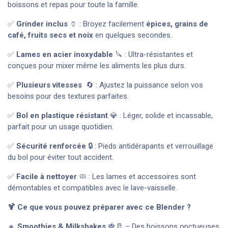
boissons et repas pour toute la famille.
✅
Grinder inclus
🏺 : Broyez facilement
épices, grains de
café, fruits secs et noix
en quelques secondes.
✅
Lames en acier inoxydable
🔪 : Ultra-résistantes et
conçues pour mixer même les aliments les plus durs.
✅
Plusieurs
vitesses
🔄 : Ajustez la puissance selon vos
besoins pour des textures parfaites.
✅
Bol en plastique résistant
💎 : Léger, solide et incassable,
parfait pour un usage quotidien.
✅
Sécurité renforcée
🔒 : Pieds antidérapants et verrouillage
du bol pour éviter tout accident.
✅
Facile à nettoyer
🧼 : Les lames et accessoires sont
démontables et compatibles avec le lave-vaisselle.
🍹 Ce que vous pouvez préparer avec ce Blender ?
🔸
Smoothies & Milkshakes
🍓🥛 – Des boissons onctueuses