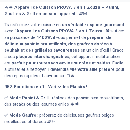
🔥🥪
Appareil de Cuisson PROVA 3 en 1 Zouza – Panini,
Gaufres & Grill en un seul appareil !
🧇🍔
Transformez votre cuisine en
un véritable espace gourmand
avec l’
Appareil de Cuisson PROVA 3 en 1 Zouza
! 💖✨ Avec
sa puissance de
1400W
, il vous permet de
préparer de
délicieux paninis croustillants, des gaufres dorées à
souhait et des grillades savoureuses
en un clin d’œil ! Grâce
à ses
plaques interchangeables
, cet appareil multifonction
est
parfait pour toutes vos envies sucrées et salées
. Facile
à utiliser et à nettoyer, il deviendra vite
votre allié préféré
pour
des repas rapides et savoureux. 🍞🔥
🍽️
3 Fonctions en 1 : Variez les Plaisirs !
✅
Mode Panini & Grill
: réalisez des paninis bien croustillants,
des steaks ou des légumes grillés 🥪🥩
✅
Mode Gaufre
: préparez de délicieuses gaufres belges
moelleuses et dorées 🧇✨