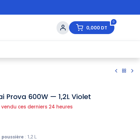
0
0,000
DT
s de Table
💇 Beauté
⚡ Ventes Flash
Ma
ai Prova 600W — 1,2L Violet
 vendu ces derniers 24 heures
à poussière
: 1,2 L