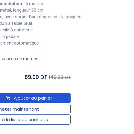
imentation
: 5 mètres
 métal, longueur 60 cm
e, avec sortie d’air intégrée sur la poignée
ion à faible bruit
 facile à entretenir
r à pédale
lement automatique
t ceci en ce moment
89.00 DT
140.00 DT
Ajouter au panier
eter maintenant
 à la liste de souhaits