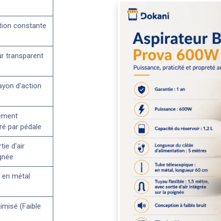
tion constante
ur transparent
ayon d'action
ement
ré par pédale
ie d'air
ignée
 en métal
imisé (Faible