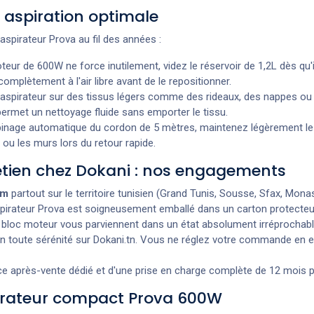
e aspiration optimale
aspirateur Prova au fil des années :
eur de 600W ne force inutilement, videz le réservoir de 1,2L dès qu'il 
omplètement à l'air libre avant de le repositionner.
spirateur sur des tissus légers comme des rideaux, des nappes ou des 
 permet un nettoyage fluide sans emporter le tissu.
inage automatique du cordon de 5 mètres, maintenez légèrement le fi
 ou les murs lors du retour rapide.
retien chez Dokani : nos engagements
um
partout sur le territoire tunisien (Grand Tunis, Sousse, Sfax, Monasti
pirateur Prova est soigneusement emballé dans un carton protecte
 le bloc moteur vous parviennent dans un état absolument irréprochabl
oute sérénité sur Dokani.tn. Vous ne réglez votre commande en espè
e après-vente dédié et d'une prise en charge complète de 12 mois pour
pirateur compact Prova 600W