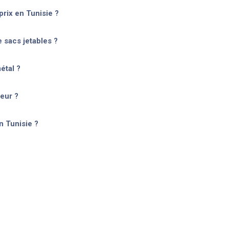
prix en Tunisie ?
e sacs jetables ?
étal ?
teur ?
n Tunisie ?