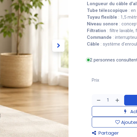
Longueur du câble d’al
Tube télescopique
: en
Tuyau flexible
: 1,5 mètr
Niveau sonore
: concept
Filtration
: filtre lavable,
Commande
: interrupteu
Câble
: système d'enrou
2 personnes consulten
Prix
Ach
Ajouter
Partager