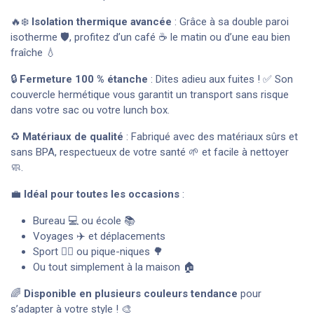
🔥❄️
Isolation thermique avancée
: Grâce à sa double paroi
isotherme 🛡️, profitez d’un café ☕ le matin ou d’une eau bien
fraîche 💧
🔒
Fermeture 100 % étanche
: Dites adieu aux fuites ! ✅ Son
couvercle hermétique vous garantit un transport sans risque
dans votre sac ou votre lunch box.
♻️
Matériaux de qualité
: Fabriqué avec des matériaux sûrs et
sans BPA, respectueux de votre santé 🌱 et facile à nettoyer
🧼.
💼
Idéal pour toutes les occasions
:
Bureau 💻 ou école 📚
Voyages ✈️ et déplacements
Sport 🏃‍♀️ ou pique-niques 🌳
Ou tout simplement à la maison 🏠
🌈
Disponible en plusieurs couleurs tendance
pour
s’adapter à votre style ! 🎨