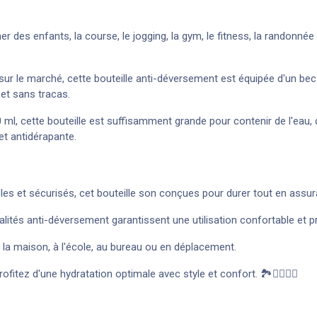
 des enfants, la course, le jogging, la gym, le fitness, la randonnée o
ur le marché, cette bouteille anti-déversement est équipée d'un bec 
et sans tracas.
ml, cette bouteille est suffisamment grande pour contenir de l'eau
et antidérapante.
les et sécurisés, cet bouteille son conçues pour durer tout en assur
ités anti-déversement garantissent une utilisation confortable et pr
 la maison, à l'école, au bureau ou en déplacement.
fitez d'une hydratation optimale avec style et confort. 🏞️🚴‍♀️🏃‍♂️