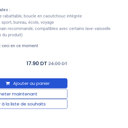
ales :
le rabattable, boucle en caoutchouc intégrée
 sport, bureau, école, voyage
ain recommandé, compatibles avec certains lave-vaisselle
ns du produit)
t ceci en ce moment
17.90 DT
24.00 DT
Ajouter au panier
eter maintenant
 à la liste de souhaits