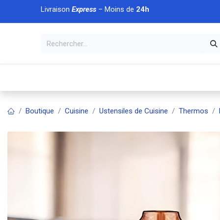
Se rendre au contenu
Livraison
Express
– Moins de
24h
À DÉCOUVRIR
🏠 Accueil
🛒Boutique
💥Nouveaut
Boutique
Cuisine
Ustensiles de Cuisine
Thermos