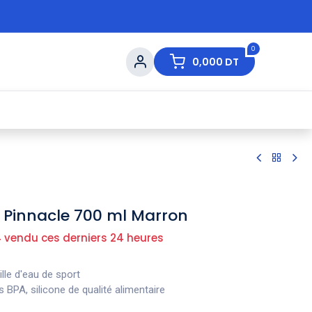
0
0,000
DT
s de Table
💇 Beauté
⚡ Ventes Flash
Ma
u Pinnacle 700 ml Marron
 vendu ces derniers 24 heures
lle d'eau de sport
 BPA, silicone de qualité alimentaire