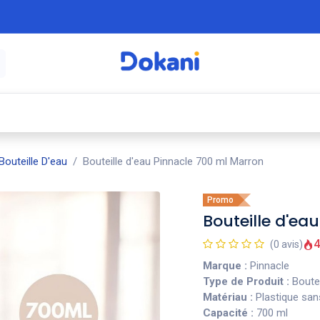
é
⚡ Électroménager
🍳 Cuisine
🍽️ Art
Bouteille D'eau
Bouteille d'eau Pinnacle 700 ml Marron
Promo
Bouteille d'ea
4
(0 avis)
Marque :
Pinnacle
Type de Produit :
Boutei
Matériau :
Plastique sans
Capacité :
700 ml