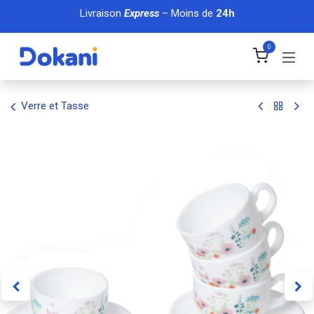
Se rendre au contenu
Livraison
Express
– Moins de
24h
0
Verre et Tasse