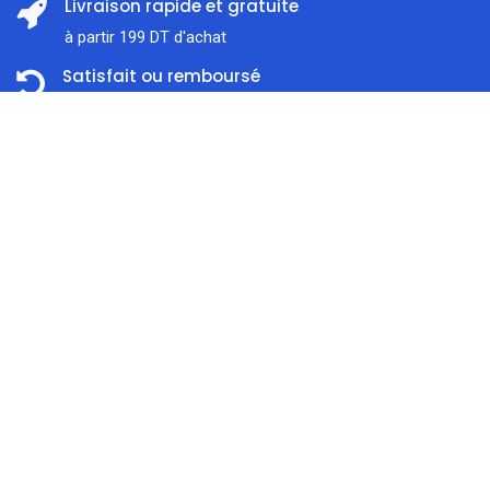
Livraison rapide et gratuite
à partir 199 DT d'achat
Satisfait ou remboursé
Dans les 14 jours
Prix:
ajouter au panier
34,000
DT
Support client
À l'écoute 7j / 7
Accueil
Rechercher
Catégorie
Compte
Paiement en ligne sécurisé
Nous traitons SSL сertificate
À propos de nous
Liens utiles
0
Confidentialité
Boutique
Expédition & Livraison
Blog
Modes de Paiement
Brands/Marques