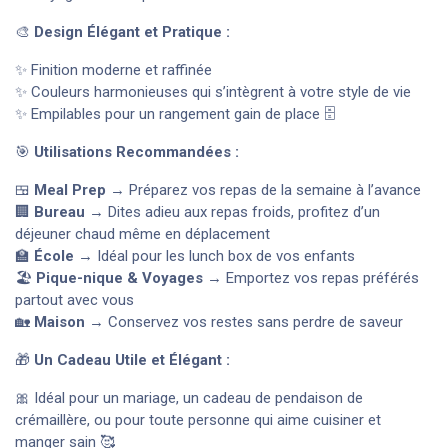
🎨
Design Élégant et Pratique :
✨ Finition moderne et raffinée
✨ Couleurs harmonieuses qui s’intègrent à votre style de vie
✨ Empilables pour un rangement gain de place 🗄️
🎯
Utilisations Recommandées :
🍱
Meal Prep
→ Préparez vos repas de la semaine à l’avance
🏢
Bureau
→ Dites adieu aux repas froids, profitez d’un
déjeuner chaud même en déplacement
🏫
École
→ Idéal pour les lunch box de vos enfants
🏖️
Pique-nique & Voyages
→ Emportez vos repas préférés
partout avec vous
🏡
Maison
→ Conservez vos restes sans perdre de saveur
🎁
Un Cadeau Utile et Élégant :
🎀 Idéal pour un mariage, un cadeau de pendaison de
crémaillère, ou pour toute personne qui aime cuisiner et
manger sain 🥰