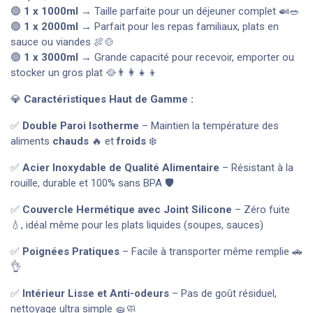
🟢
1 x 1000ml
→ Taille parfaite pour un déjeuner complet 🍛🥗
🟢
1 x 2000ml
→ Parfait pour les repas familiaux, plats en
sauce ou viandes 🍖🍲
🟢
1 x 3000ml
→ Grande capacité pour recevoir, emporter ou
stocker un gros plat 🥘👨‍👩‍👧‍👦
💎
Caractéristiques Haut de Gamme :
✅
Double Paroi Isotherme
– Maintien la température des
aliments
chauds
🔥 et
froids
❄️
✅
Acier Inoxydable de Qualité Alimentaire
– Résistant à la
rouille, durable et 100% sans BPA 🛡️
✅
Couvercle Hermétique avec Joint Silicone
– Zéro fuite
💧, idéal même pour les plats liquides (soupes, sauces)
✅
Poignées Pratiques
– Facile à transporter même remplie 🚗
👌
✅
Intérieur Lisse et Anti-odeurs
– Pas de goût résiduel,
nettoyage ultra simple 🧽🧼