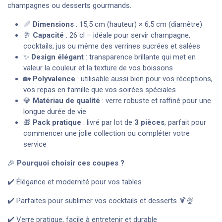
champagnes ou desserts gourmands.
📏
Dimensions
: 15,5 cm (hauteur) × 6,5 cm (diamètre)
🥂
Capacité
: 26 cl – idéale pour servir champagne,
cocktails, jus ou même des verrines sucrées et salées
✨
Design élégant
: transparence brillante qui met en
valeur la couleur et la texture de vos boissons
🏡
Polyvalence
: utilisable aussi bien pour vos réceptions,
vos repas en famille que vos soirées spéciales
💎
Matériau de qualité
: verre robuste et raffiné pour une
longue durée de vie
🎁
Pack pratique
: livré par lot de
3 pièces
, parfait pour
commencer une jolie collection ou compléter votre
service
🎉
Pourquoi choisir ces coupes ?
✔️ Élégance et modernité pour vos tables
✔️ Parfaites pour sublimer vos cocktails et desserts 🍹🍨
✔️ Verre pratique, facile à entretenir et durable