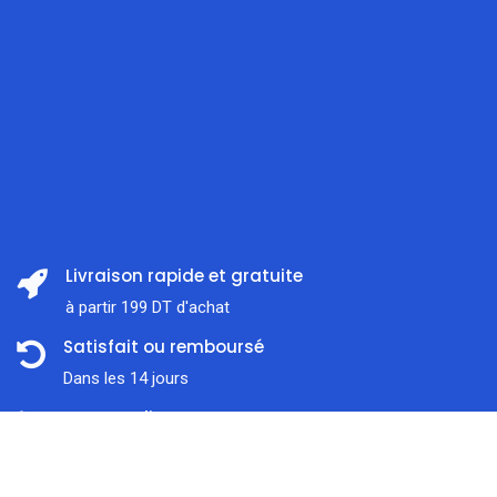
Livraison rapide et gratuite
à partir 199 DT d'achat
Satisfait ou remboursé
Dans les 14 jours
Support client
Prix:
ajouter au panier
À l'écoute 7j / 7
14,900
DT
Paiement en ligne sécurisé