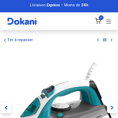
Se rendre au contenu
Livraison
Express
– Moins de
24h
0
Fer à repasser