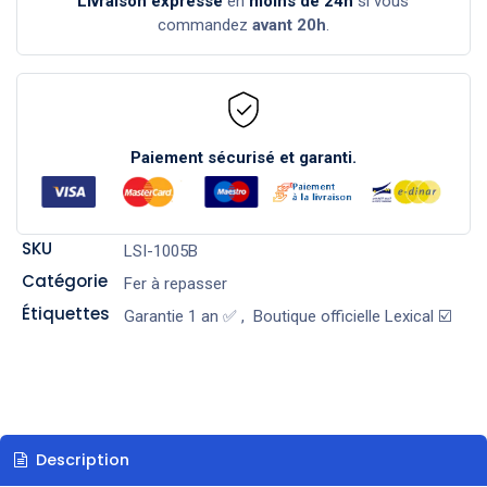
Livraison expresse
en
moins de 24h
si vous
commandez
avant 20h
.
Paiement sécurisé et garanti.
SKU
LSI-1005B
Catégorie
Fer à repasser
Étiquettes
Garantie 1 an ✅
,
Boutique officielle Lexical ☑️
Description