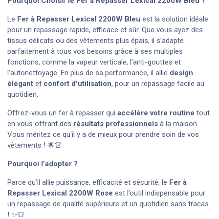
Pourquoi Choisir le Fer à Repasser Lexical 2200W Bleu ?
Le
Fer à Repasser Lexical 2200W
Bleu
est la solution idéale
pour un repassage rapide, efficace et sûr. Que vous ayez des
tissus délicats ou des vêtements plus épais, il s’adapte
parfaitement à tous vos besoins grâce à ses multiples
fonctions, comme la vapeur verticale, l’anti-gouttes et
l'autonettoyage. En plus de sa performance, il allie
design
élégant
et
confort d'utilisation
, pour un repassage facile au
quotidien.
Offrez-vous un fer à repasser qui
accélère votre routine
tout
en vous offrant des
résultats professionnels
à la maison.
Vous méritez ce qu'il y a de mieux pour prendre soin de vos
vêtements ! 🌟👚
Pourquoi l’adopter ?
Parce qu’il allie puissance, efficacité et sécurité, le
Fer à
Repasser Lexical 2200W
Rose
est l’outil indispensable pour
un repassage de qualité supérieure et un quotidien sans tracas
! ✨👕