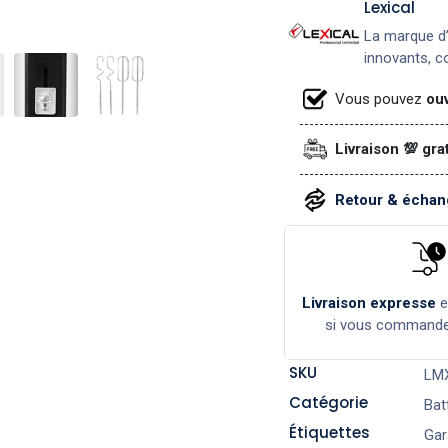
Lexical
La marque d’
innovants, co
Vous pouvez
ouv
Livraison 💯 gra
Retour & échang
Livraison expresse
si vous command
SKU
LM
Catégorie
Bat
Étiquettes
Gar