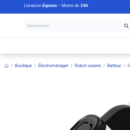
Se rendre au contenu
Livraison
Express
– Moins de
24h
À DÉCOUVRIR
🏠 Accueil
🛒Boutique
💥Nouveaut
Boutique
Électroménager
Robot cuisine
Batteur
B