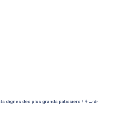
s dignes des plus grands pâtissiers !
👨‍🍳💫