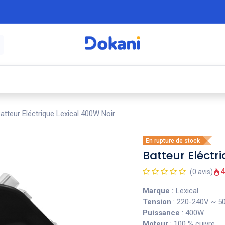
é
⚡ Électroménager
🍳 Cuisine
🍽️ Art
atteur Eléctrique Lexical 400W Noir
En rupture de stock
Batteur Eléctr
4
(0 avis)
Marque :
Lexical
Tension
: 220-240V ~ 5
Puissance
: 400W
Moteur
: 100 % cuivre