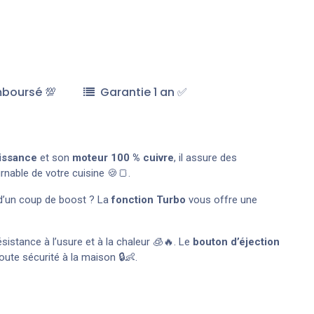
mboursé 💯
Garantie 1 an ✅
issance
et son
moteur 100 % cuivre
, il assure des
urnable de votre cuisine 🍪🍞.
n d’un coup de boost ? La
fonction Turbo
vous offre une
sistance à l’usure et à la chaleur 🧊🔥. Le
bouton d’éjection
toute sécurité à la maison 🔒👶.