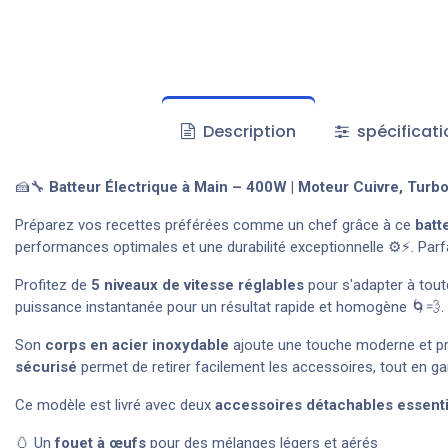
Description
spécificati
🍰🔧
Batteur Électrique à Main – 400W | Moteur Cuivre, Turb
Préparez vos recettes préférées comme un chef grâce à ce
batt
performances optimales et une durabilité exceptionnelle ⚙️⚡. Parfait
Profitez de
5 niveaux de vitesse réglables
pour s'adapter à tout
puissance instantanée pour un résultat rapide et homogène 🌀💨.
Son
corps en acier inoxydable
ajoute une touche moderne et prof
sécurisé
permet de retirer facilement les accessoires, tout en g
Ce modèle est livré avec deux
accessoires détachables essenti
🥚 Un
fouet à œufs
pour des mélanges légers et aérés