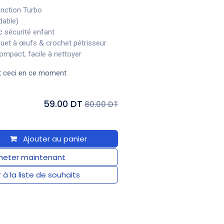
onction Turbo
dable)
c sécurité enfant
ouet à œufs & crochet pétrisseur
ompact, facile à nettoyer
t ceci en ce moment
59.00 DT
80.00 DT
Ajouter au panier
eter maintenant
 à la liste de souhaits