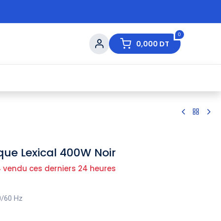
0
0,000
DT
s de Table
💇 Beauté
⚡ Ventes Flash
Ma
ique Lexical 400W Noir
 vendu ces derniers 24 heures
0/60 Hz