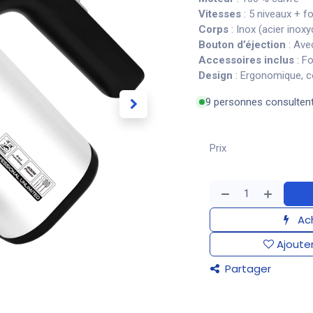
Vitesses
: 5 niveaux + f
Corps
: Inox (acier inoxy
Bouton d’éjection
: Ave
Accessoires inclus
: F
Design
: Ergonomique, c
9 personnes consulten
Prix
Ach
Ajouter
Partager