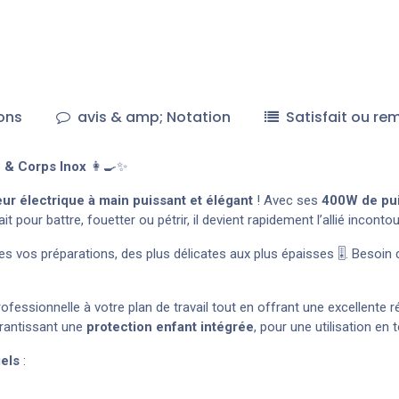
ons
avis & amp; Notation
Satisfait ou re
o & Corps Inox
👩‍🍳✨
eur électrique à main puissant et élégant
! Avec ses
400W de pu
 pour battre, fouetter ou pétrir, il devient rapidement l’allié inconto
es vos préparations, des plus délicates aux plus épaisses 🎚️. Besoi
essionnelle à votre plan de travail tout en offrant une excellente ré
arantissant une
protection enfant intégrée
, pour une utilisation en 
els
: