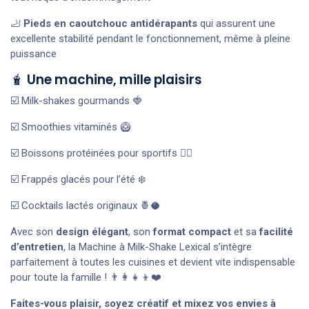
🦶
Pieds en caoutchouc antidérapants
qui assurent une
excellente stabilité pendant le fonctionnement, même à pleine
puissance
🧋
Une machine, mille plaisirs
☑️ Milk-shakes gourmands 🍓
☑️ Smoothies vitaminés 🥝
☑️ Boissons protéinées pour sportifs 🏋️‍♂️
☑️ Frappés glacés pour l’été ❄️
☑️ Cocktails lactés originaux 🍍🥥
Avec son
design élégant
, son
format compact
et sa
facilité
d’entretien
, la Machine à Milk-Shake Lexical s’intègre
parfaitement à toutes les cuisines et devient vite indispensable
pour toute la famille ! 👨‍👩‍👧‍👦❤️
Faites-vous plaisir, soyez créatif et mixez vos envies à