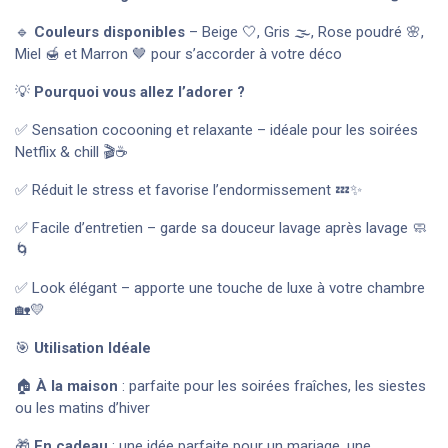
🔹
Couleurs disponibles
– Beige 🤍, Gris 🌫️, Rose poudré 🌸,
Miel 🍯 et Marron 🤎 pour s’accorder à votre déco
💡
Pourquoi vous allez l’adorer ?
✅ Sensation cocooning et relaxante – idéale pour les soirées
Netflix & chill 🎬☕
✅ Réduit le stress et favorise l’endormissement 💤✨
✅ Facile d’entretien – garde sa douceur lavage après lavage 🧼
🌀
✅ Look élégant – apporte une touche de luxe à votre chambre
🏡💛
🎯
Utilisation Idéale
🏠
À la maison
: parfaite pour les soirées fraîches, les siestes
ou les matins d’hiver
🎁
En cadeau
: une idée parfaite pour un mariage, une