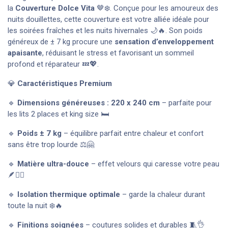
la
Couverture Dolce Vita
🤎❄️. Conçue pour les amoureux des
nuits douillettes, cette couverture est votre alliée idéale pour
les soirées fraîches et les nuits hivernales 🌙🔥. Son poids
généreux de ± 7 kg procure une
sensation d’enveloppement
apaisante
, réduisant le stress et favorisant un sommeil
profond et réparateur 💤💖.
💎
Caractéristiques Premium
🔹
Dimensions généreuses : 220 x 240 cm
– parfaite pour
les lits 2 places et king size 🛏️
🔹
Poids ± 7 kg
– équilibre parfait entre chaleur et confort
sans être trop lourde ⚖️🤗
🔹
Matière ultra-douce
– effet velours qui caresse votre peau
🪶💆‍♀️
🔹
Isolation thermique optimale
– garde la chaleur durant
toute la nuit ❄️🔥
🔹
Finitions soignées
– coutures solides et durables 🧵👌