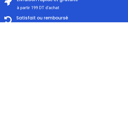
à partir 199 DT d'achat
Satisfait ou remboursé
Dans les 14 jours
Prix:
ajouter au panier
299,000
DT
Support client
À l'écoute 7j / 7
Accueil
Rechercher
Catégorie
Compte
Paiement en ligne sécurisé
Nous traitons SSL сertificate
À propos de nous
Liens utiles
0
Confidentialité
Boutique
Expédition & Livraison
Blog
Modes de Paiement
Brands/Marques