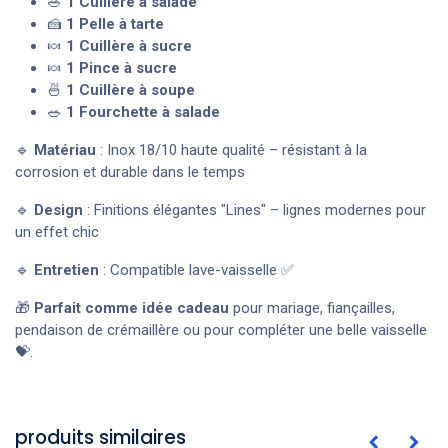
🥗
1 Cuillère à salade
🍰
1 Pelle à tarte
🍬
1 Cuillère à sucre
🍬
1 Pince à sucre
🍜
1 Cuillère à soupe
🥗
1 Fourchette à salade
🔹
Matériau
: Inox 18/10 haute qualité – résistant à la
corrosion et durable dans le temps
🔹
Design
: Finitions élégantes "Lines" – lignes modernes pour
un effet chic
🔹
Entretien
: Compatible lave-vaisselle ✅
🎁
Parfait comme idée cadeau
pour mariage, fiançailles,
pendaison de crémaillère ou pour compléter une belle vaisselle
💝.
produits similaires