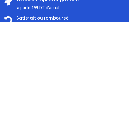
à partir 199 DT d'achat
Satisfait ou remboursé
Dans les 14 jours
Prix:
ajouter au panier
299,000
DT
Support client
À l'écoute 7j / 7
Accueil
Rechercher
Catégorie
Compte
Paiement en ligne sécurisé
Nous traitons SSL сertificate
À propos de nous
Liens utiles
0
Confidentialité
Boutique
Expédition & Livraison
Blog
Modes de Paiement
Brands/Marques