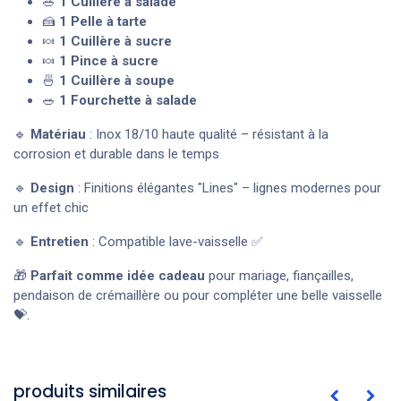
🥗
1 Cuillère à salade
🍰
1 Pelle à tarte
🍬
1 Cuillère à sucre
🍬
1 Pince à sucre
🍜
1 Cuillère à soupe
🥗
1 Fourchette à salade
🔹
Matériau
: Inox 18/10 haute qualité – résistant à la
corrosion et durable dans le temps
🔹
Design
: Finitions élégantes "Lines" – lignes modernes pour
un effet chic
🔹
Entretien
: Compatible lave-vaisselle ✅
🎁
Parfait comme idée cadeau
pour mariage, fiançailles,
pendaison de crémaillère ou pour compléter une belle vaisselle
💝.
produits similaires