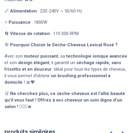
📏
Alimentation
: 220-240V ~ 50/60 Hz
⚡
Puissance
: 1800W
🔄
Vitesse de rotation
: 110 000 RPM
🎯
Pourquoi Choisir le Sèche-Cheveux Lexical Rosé ?
Avec son
moteur puissant
, sa
technologie ionique avancée
et son
design élégant
, il garantit un
séchage rapide, sans
frisottis et en douceur
. Idéal pour tous les types de cheveux,
il vous permet d’obtenir
un brushing professionnel à
domicile
! 🎀💖
🛒
Ne cherchez plus, ce sèche-cheveux est l’allié beauté
qu’il vous faut ! Offrez à vos cheveux un soin digne d’un
salon !
💇‍♀️✨🔥
produits similaires