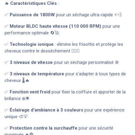
🔥
Caractéristiques Clés
:
✅
Puissance de 1800W
pour un séchage ultra-rapide ⚡💨
✅
Moteur BLDC haute vitesse (110 000 RPM)
pour une
performance optimale 🔄🚀
✅
Technologie ionique
: élimine les frisottis et protège les
cheveux contre le dessèchement 💆‍♀️✨
✅
3 niveaux de vitesse
pour un séchage personnalisé ⚙️
✅
3 niveaux de température
pour s’adapter à tous types de
cheveux 🌡️🔥
✅
Fonction vent froid
pour fixer la coiffure et apporter de la
brillance ❄️🌟
✅
Éclairage d’ambiance à 3 couleurs
pour une expérience
unique 🎨💡
✅
Protection contre la surchauffe
pour une sécurité
maximale 🔥🛑