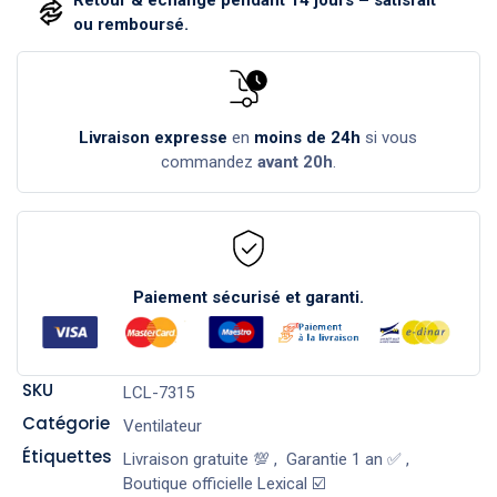
Retour & échange pendant 14 jours – satisfait
ou remboursé.
Livraison expresse
en
moins de 24h
si vous
commandez
avant 20h
.
Paiement sécurisé et garanti.
SKU
LCL-7315
Catégorie
Ventilateur
Étiquettes
Livraison gratuite 💯
,
Garantie 1 an ✅
,
Boutique officielle Lexical ☑️