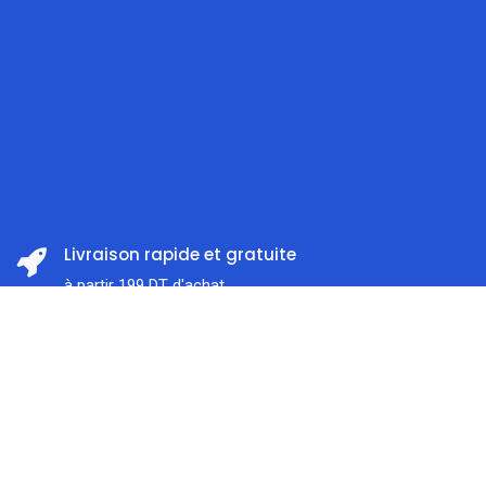
Livraison rapide et gratuite
à partir 199 DT d'achat
Prix:
ajouter au panier
Satisfait ou remboursé
74,000
DT
Dans les 14 jours
Accueil
Rechercher
Catégorie
Support client
Compte
À l'écoute 7j / 7
Paiement en ligne sécurisé