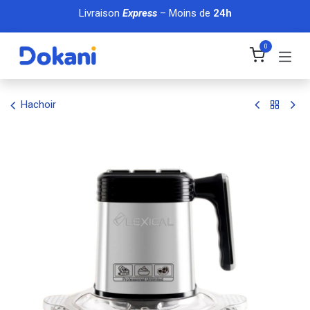
Se rendre au contenu
Livraison
Express
– Moins de
24h
0
Hachoir