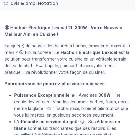
avis & amp; Notation
🤩 Hachoir Électrique Lexical 2L 300W : Votre Nouveau
Meilleur Ami en Cuisine !
Fatigué(e) de passer des heures à hacher, émincer et mixer à la
main ? 😩 Fini la corvée ! Le
Hachoir Électrique Lexical
est la
solution pour transformer votre cuisine en un véritable terrain
de jeu de chef. 👨‍🍳 Rapide, puissant et incroyablement
pratique, il va révolutionner votre façon de cuisiner.
Pourquoi vous ne pourrez plus vous en passer :
Puissance Exceptionnelle
🔥 : Avec ses
300W
, il ne
recule devant rien ! Viandes, légumes, herbes, fruits, noix...
même la glace ! 🧊 Il hache, mixe, broie et pile tout ce que
vous lui mettez, en quelques secondes seulement.
L'efficacité au service du goût
😋 : Ses
6 lames en
titane
sont aussi tranchantes que des rasoirs. Elles
travaillent à différentes hauteurs pour un résultat