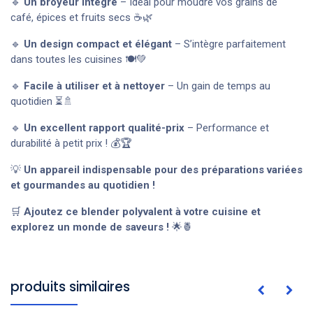
🔹
Un broyeur intégré
– Idéal pour moudre vos grains de
café, épices et fruits secs ☕🌿
🔹
Un design compact et élégant
– S’intègre parfaitement
dans toutes les cuisines 🍽️💚
🔹
Facile à utiliser et à nettoyer
– Un gain de temps au
quotidien ⏳🚿
🔹
Un excellent rapport qualité-prix
– Performance et
durabilité à petit prix ! 💰🏆
💡
Un appareil indispensable pour des préparations variées
et gourmandes au quotidien !
🛒
Ajoutez ce blender polyvalent à votre cuisine et
explorez un monde de saveurs !
🌟🍍
produits similaires