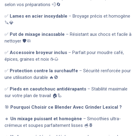
selon vos préparations 💨🔄
✅
Lames en acier inoxydable
– Broyage précis et homogène
🔪💎
✅
Pot de mixage incassable
– Résistant aux chocs et facile à
nettoyer 🛡️🧼
✅
Accessoire broyeur inclus
– Parfait pour moudre café,
épices, graines et noix ☕🌰
✅
Protection contre la surchauffe
– Sécurité renforcée pour
une utilisation durable 🔥🚫
✅
Pieds en caoutchouc antidérapants
– Stabilité maximale
sur votre plan de travail 🏠🦾
🎯
Pourquoi Choisir ce Blender Avec Grinder Lexical ?
🔹
Un mixage puissant et homogène
– Smoothies ultra-
crémeux et soupes parfaitement lisses 🥣🍍