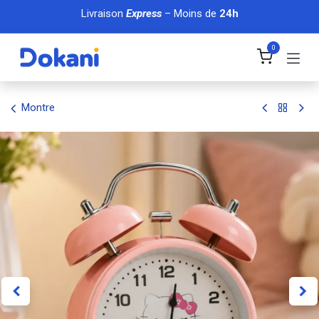
Se rendre au contenu
Livraison
Express
– Moins de
24h
0
Montre