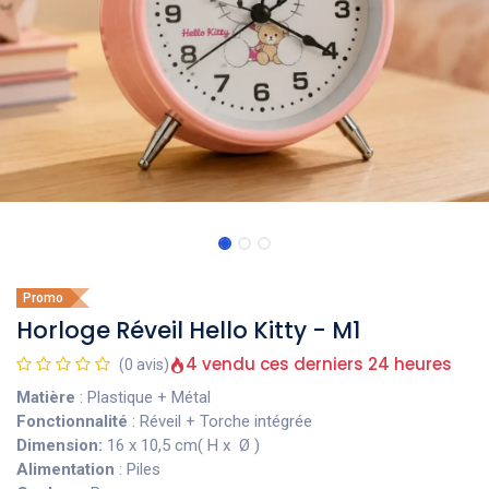
Promo
Horloge Réveil Hello Kitty - M1
4 vendu ces derniers 24 heures
(0 avis)
Matière
: Plastique + Métal
Fonctionnalité
: Réveil + Torche intégrée
Dimension:
16 x 10,5 cm( H x Ø )
Alimentation
: Piles