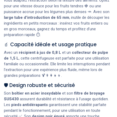
vous adaptez l’extraction selon la texture des aliments. Optez
pour une vitesse douce pour les fruits tendres 🍓 ou une
puissance accrue pour les légumes plus denses 🥕. Avec son
large tube d’introduction de 65 mm
, inutile de découper les
ingrédients en petits morceaux : insérez vos fruits entiers ou
en gros morceaux, gagnez du temps et profitez d’une
préparation rapide ⏱️.
🧃 Capacité idéale et usage pratique
Avec un
récipient à jus de 0,8 L
et un
collecteur de pulpe
de 1,5 L
, cette centrifugeuse est parfaite pour une utilisation
familiale ou occasionnelle. Elle limite les interruptions pendant
l’extraction pour une expérience plus fluide, même lors de
grandes préparations 🍹👨‍👩‍👧‍👦.
🛡️ Design robuste et sécurisé
Son
boîtier en acier inoxydable
et son
filtre de broyage
SUS430
assurent durabilité et résistance à l’usage quotidien.
Les
pieds antidérapants
garantissent une stabilité parfaite
pendant le fonctionnement, pour une utilisation en toute
sécurité ✅. Son
design noir épuré
apporte une touche