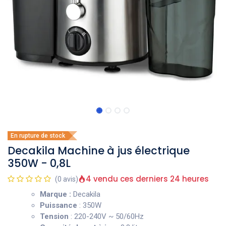
En rupture de stock
Decakila Machine à jus électrique
350W - 0,8L
4 vendu ces derniers 24 heures
(0 avis)
Marque :
Decakila
Puissance
: 350W
Tension
: 220-240V ~ 50/60Hz