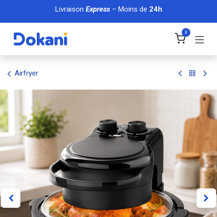
Se rendre au contenu
Livraison
Express
– Moins de
24h
0
Airfryer