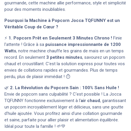
gourmande, cette machine allie performance, style et simplicité
pour des moments inoubliables.
Pourquoi la Machine à Popcorn Jocca TQFUNNY est un
Véritable Coup de Cœur ?
⚡
1. Popcorn Prêt en Seulement 3 Minutes Chrono !
Finie
l'attente ! Grâce à sa
puissance impressionnante de 1200
Watts
, notre machine chauffe les grains de maïs en un temps
record. En seulement
3 petites minutes
, savourez un popcorn
chaud et croustillant. C'est la solution express pour toutes vos
envies de collations rapides et gourmandes. Plus de temps
perdu, plus de plaisir immédiat ! ⏱️
🌿
2. La Révolution du Popcorn Sain : 100% Sans Huile !
Envie de popcorn sans culpabilité ? C'est possible ! La Jocca
TQFUNNY fonctionne exclusivement à l'
air chaud
, garantissant
un popcorn incroyablement léger et délicieux, sans une goutte
d'huile ajoutée. Vous profitez ainsi d'une collation gourmande
et saine, parfaite pour allier plaisir et alimentation équilibrée.
Idéal pour toute la famille ! 🌱💚