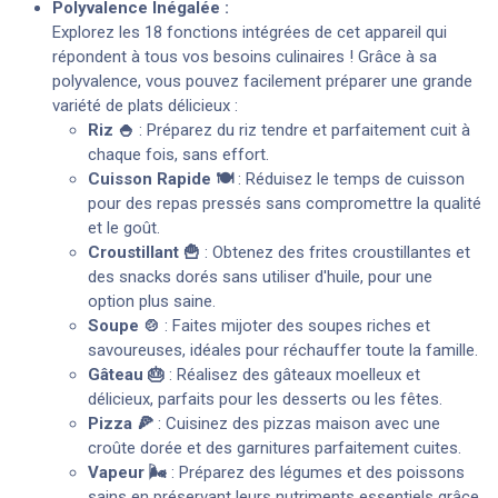
Polyvalence Inégalée :
Explorez les 18 fonctions intégrées de cet appareil qui
répondent à tous vos besoins culinaires ! Grâce à sa
polyvalence, vous pouvez facilement préparer une grande
variété de plats délicieux :
Riz 🍚
: Préparez du riz tendre et parfaitement cuit à
chaque fois, sans effort.
Cuisson Rapide 🍽️
: Réduisez le temps de cuisson
pour des repas pressés sans compromettre la qualité
et le goût.
Croustillant 🍟
: Obtenez des frites croustillantes et
des snacks dorés sans utiliser d'huile, pour une
option plus saine.
Soupe 🍲
: Faites mijoter des soupes riches et
savoureuses, idéales pour réchauffer toute la famille.
Gâteau 🎂
: Réalisez des gâteaux moelleux et
délicieux, parfaits pour les desserts ou les fêtes.
Pizza 🍕
: Cuisinez des pizzas maison avec une
croûte dorée et des garnitures parfaitement cuites.
Vapeur 🌬️
: Préparez des légumes et des poissons
sains en préservant leurs nutriments essentiels grâce