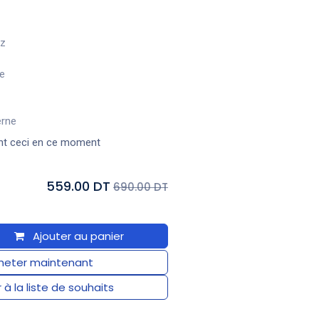
Hz
de
erne
nt ceci en ce moment
559.00 DT
690.00 DT
Ajouter au panier
eter maintenant
 à la liste de souhaits