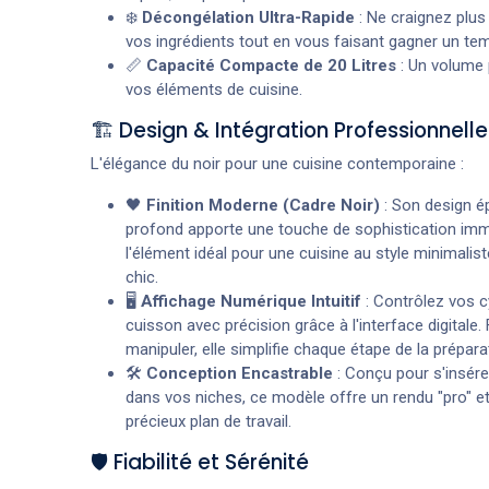
❄️
Décongélation Ultra-Rapide
: Ne craignez plus
vos ingrédients tout en vous faisant gagner un te
📏
Capacité Compacte de 20 Litres
: Un volume 
vos éléments de cuisine.
🏗️ Design & Intégration Professionnelle
L'élégance du noir pour une cuisine contemporaine :
🖤
Finition Moderne (Cadre Noir)
: Son design ép
profond apporte une touche de sophistication imm
l'élément idéal pour une cuisine au style minimaliste
chic.
🖥️
Affichage Numérique Intuitif
: Contrôlez vos c
cuisson avec précision grâce à l'interface digitale. F
manipuler, elle simplifie chaque étape de la prépara
🛠️
Conception Encastrable
: Conçu pour s'insére
dans vos niches, ce modèle offre un rendu "pro" et 
précieux plan de travail.
🛡️ Fiabilité et Sérénité