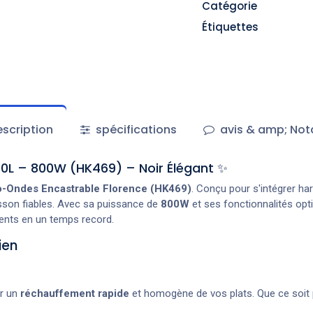
Catégorie
Étiquettes
scription
spécifications
avis & amp; Not
0L – 800W (HK469) – Noir Élégant ✨
o-Ondes Encastrable Florence (HK469)
. Conçu pour s'intégrer h
sson fiables. Avec sa puissance de
800W
et ses fonctionnalités optim
ments en un temps record.
ien
ur un
réchauffement rapide
et homogène de vos plats. Que ce soit p