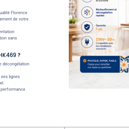
qualité Florence
nnement de votre
entation
tion sans
 HK469 ?
e décongélation
 ses lignes
el.
ie performance