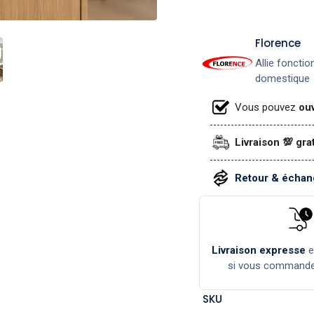
​Florence
Allie fonctio
domestique
Vous pouvez
ouv
Livraison 💯 gra
Retour & échang
Livraison expresse
si vous command
SKU