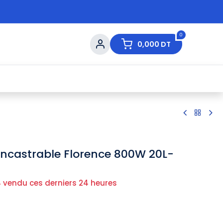
0
0,000
DT
s de Table
💇 Beauté
⚡ Ventes Flash
Ma
ncastrable Florence 800W 20L-
 vendu ces derniers 24 heures