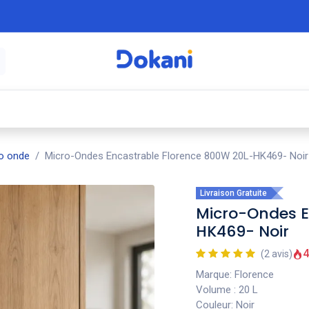
é
⚡ Électroménager
🍳 Cuisine
🍽️ Art
o onde
Micro-Ondes Encastrable Florence 800W 20L-HK469- Noir
Livraison Gratuite
Micro-Ondes E
HK469- Noir
4
(2 avis)
Marque: Florence
Volume : 20 L
Couleur: Noir