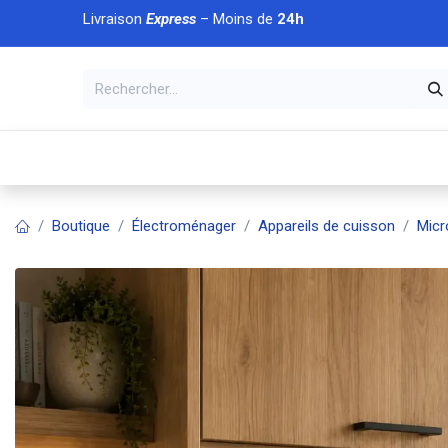
Se rendre au contenu
Livraison
Express
– Moins de
24h
À DÉCOUVRIR
🏠 Accueil
🛒Boutique
💥Nouveaut
Boutique
Électroménager
Appareils de cuisson
Micr