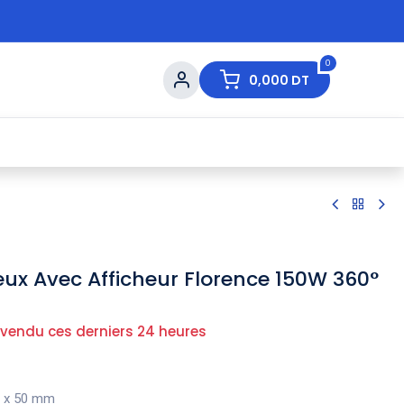
0
0,000
DT
s de Table
💇 Beauté
⚡ Ventes Flash
Ma
ux Avec Afficheur Florence 150W 360°
 vendu ces derniers 24 heures
 x 50 mm