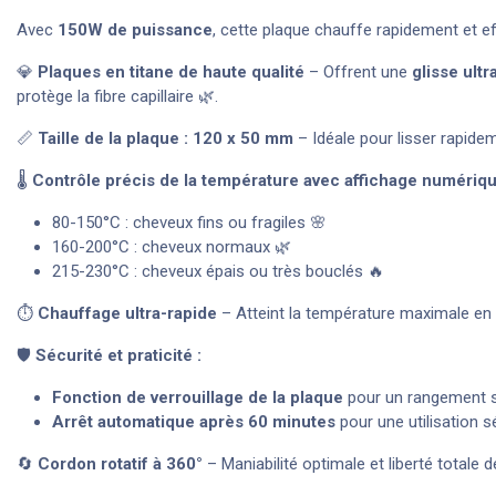
Avec
150W de puissance
, cette plaque chauffe rapidement et eff
💎
Plaques en titane de haute qualité
– Offrent une
glisse ultr
protège la fibre capillaire 🌿.
📏
Taille de la plaque : 120 x 50 mm
– Idéale pour lisser rapide
🌡️
Contrôle précis de la température avec affichage numériq
80-150°C : cheveux fins ou fragiles 🌸
160-200°C : cheveux normaux 🌿
215-230°C : cheveux épais ou très bouclés 🔥
⏱️
Chauffage ultra-rapide
– Atteint la température maximale en
🛡️
Sécurité et praticité :
Fonction de verrouillage de la plaque
pour un rangement s
Arrêt automatique après 60 minutes
pour une utilisation s
🔄
Cordon rotatif à 360°
– Maniabilité optimale et liberté total