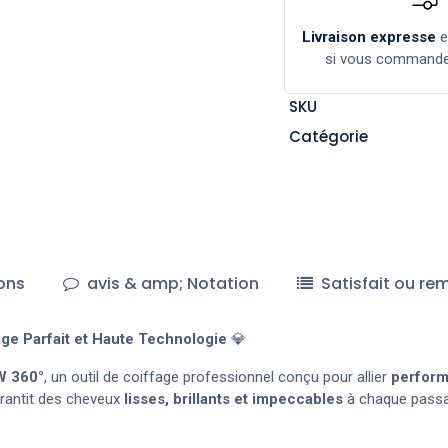
Livraison expresse
si vous command
SKU
Catégorie
ons
avis & amp; Notation
Satisfait ou re
ge Parfait et Haute Technologie
💎
W 360°
, un outil de coiffage professionnel conçu pour allier
performa
arantit des cheveux
lisses, brillants et impeccables
à chaque passa