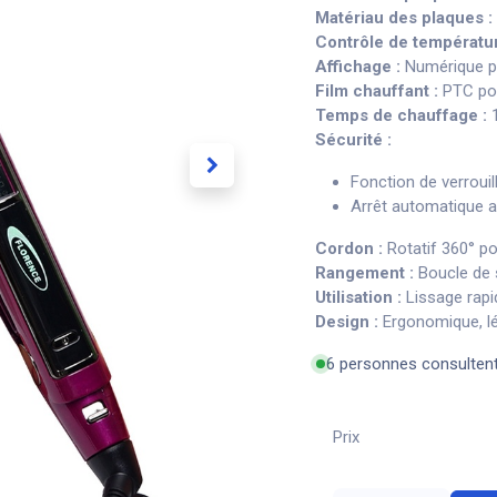
Matériau des plaques :
Contrôle de températur
Affichage :
Numérique po
Film chauffant :
PTC pou
Temps de chauffage :
1
Sécurité :
Fonction de verroui
Arrêt automatique 
Cordon :
Rotatif 360° po
Rangement :
Boucle de 
Utilisation :
Lissage rapi
Design :
Ergonomique, lé
6 personnes consulten
Prix