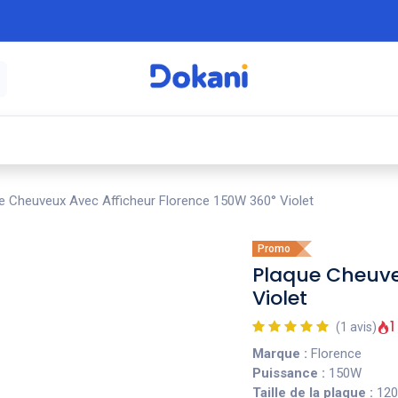
é
⚡ Électroménager
🍳 Cuisine
🍽️ Art
e Cheuveux Avec Afficheur Florence 150W 360° Violet
Promo
Plaque Cheuve
Violet
1
(1 avis)
Marque :
Florence
Puissance :
150W
Taille de la plaque :
120