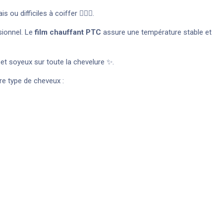
u difficiles à coiffer 💆‍♀️✨.
sionnel. Le
film chauffant PTC
assure une température stable et
et soyeux sur toute la chevelure ✨.
re type de cheveux :