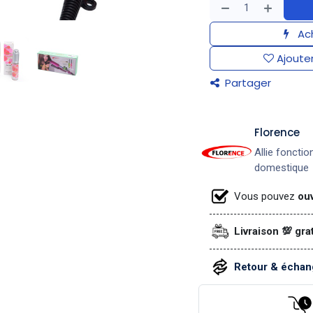
Ach
Ajouter
Partager
​Florence
Allie fonctio
domestique
Vous pouvez
ouv
Livraison 💯 gra
Retour & échang