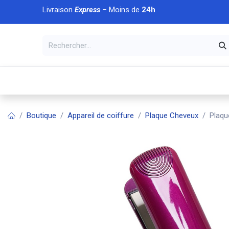
Se rendre au contenu
Livraison
Express
– Moins de
24h
À DÉCOUVRIR
🏠 Accueil
🛒Boutique
💥Nouveaut
Boutique
Appareil de coiffure
Plaque Cheveux
Plaqu