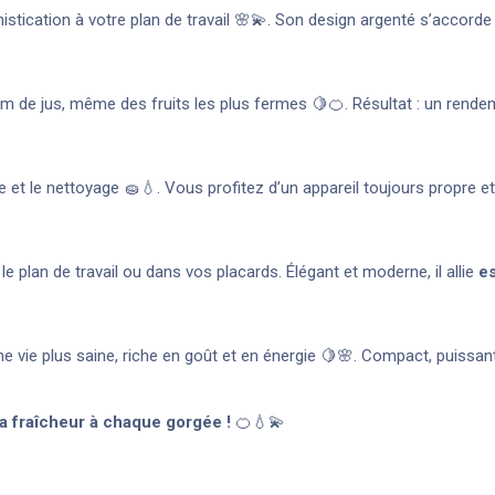
stication à votre plan de travail 🌸💫. Son design argenté s’accorde 
imum de jus, même des fruits les plus fermes 🍋🍊. Résultat : un rende
ge et le nettoyage 🧽💧. Vous profitez d’un appareil toujours propre et
le plan de travail ou dans vos placards. Élégant et moderne, il allie
es
 une vie plus saine, riche en goût et en énergie 🍋🌸. Compact, puissa
la fraîcheur à chaque gorgée !
🍊💧💫