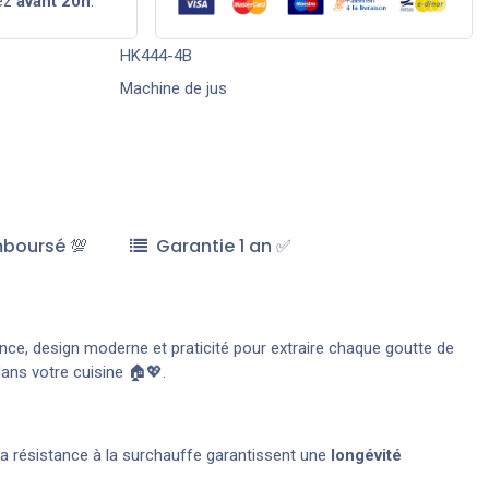
ez
avant 20h
.
HK444-4B
Machine de jus
mboursé 💯
Garantie 1 an ✅
sance, design moderne et praticité pour extraire chaque goutte de
dans votre cuisine 🏠💖.
t sa résistance à la surchauffe garantissent une
longévité