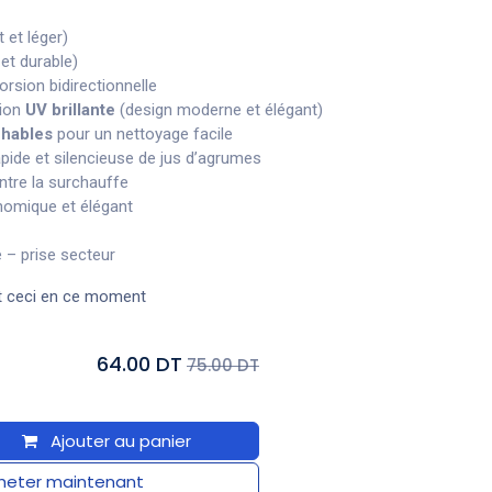
 et léger)
et durable)
orsion bidirectionnelle
tion
UV brillante
(design moderne et élégant)
chables
pour un nettoyage facile
apide et silencieuse de jus d’agrumes
ntre la surchauffe
omique et élégant
 – prise secteur
t ceci en ce moment
64.00 DT
75.00 DT
Ajouter au panier
eter maintenant