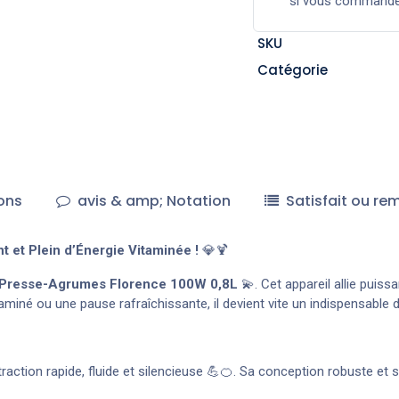
si vous command
SKU
Catégorie
ons
avis & amp; Notation
Satisfait ou re
et Plein d’Énergie Vitaminée !
💎🍹
Presse-Agrumes Florence 100W 0,8L
💫. Cet appareil allie puis
miné ou une pause rafraîchissante, il devient vite un indispensable 
extraction rapide, fluide et silencieuse 💪🍊. Sa conception robuste e