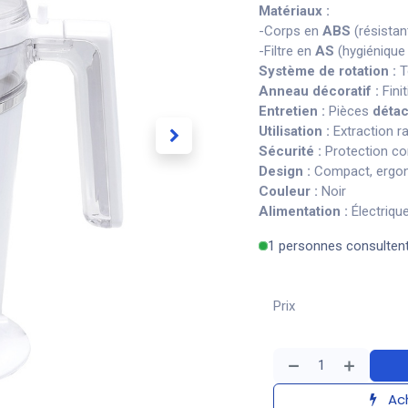
Matériaux :
-Corps en
ABS
(résistant
-Filtre en
AS
(hygiénique 
Système de rotation :
T
Anneau décoratif :
Fini
Entretien :
Pièces
déta
Utilisation :
Extraction r
Sécurité :
Protection co
Design :
Compact, ergon
Couleur :
Noir
Alimentation :
Électrique
1 personnes consulten
Prix
Ach