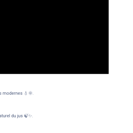
ers modernes 💧🌞.
aturel du jus 🍃✨.