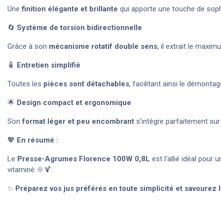
Une
finition élégante et brillante
qui apporte une touche de sophi
🔄
Système de torsion bidirectionnelle
Grâce à son
mécanisme rotatif double sens
, il extrait le max
🧴
Entretien simplifié
Toutes les
pièces sont détachables
, facilitant ainsi le démonta
🌟
Design compact et ergonomique
Son
format léger et peu encombrant
s’intègre parfaitement sur 
💖
En résumé :
Le
Presse-Agrumes Florence 100W 0,8L
est l’allié idéal pour
vitaminé 🌞🍹.
✨
Préparez vos jus préférés en toute simplicité et savourez 