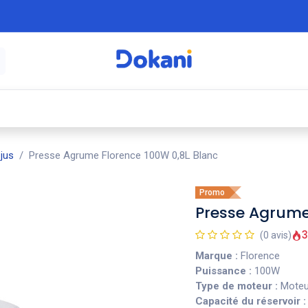
é
⚡ Électroménager
🍳 Cuisine
🍽️ Art
jus
Presse Agrume Florence 100W 0,8L Blanc
Promo
Presse Agrume
3
(0 avis)
Marque :
Florence
Puissance :
100W
Type de moteur :
Moteur
Capacité du réservoir :