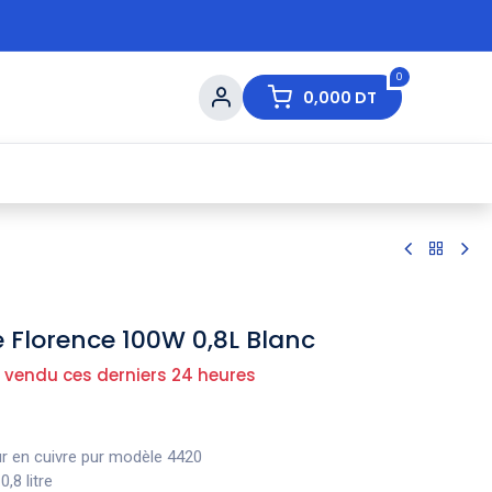
0
0,000
DT
s de Table
💇 Beauté
⚡ Ventes Flash
Ma
 Florence 100W 0,8L Blanc
 vendu ces derniers 24 heures
 en cuivre pur modèle 4420
0,8 litre