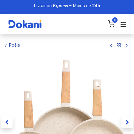
Se rendre au contenu
Livraison
Express
– Moins de
24h
0
Poêle