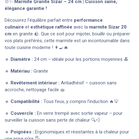
🍲✨
Marmite Granite Sizar – 24 cm | Cuisson saine,
élégance garantie !
Découvrez l’équilibre parfait entre
performance
culinaire
et
esthétique raffinée
avec la
marmite Sizar 20
cm
en granite 🪨. Que ce soit pour mijoter, bouillir ou préparer
vos plats préférés, cette marmite est un incontournable dans
toute cuisine moderne ! 👩‍🍳🔥
🔹
Diamètre :
24 cm – idéale pour les portions moyennes 🍝
🔹
Matériau :
Granite
🔹
Revêtement intérieur :
Antiadhésif – cuisson sans
accroche, nettoyage facile 🧽
🔹
Compatibilité :
Tous feux, y compris l’induction 🔥💡
🔹
Couvercle :
En verre trempé avec sortie vapeur – pour
surveiller la cuisson sans perte de chaleur 🔍💨
🔹
Poignées :
Ergonomiques et résistantes à la chaleur pour
une prise sûre 🖐️