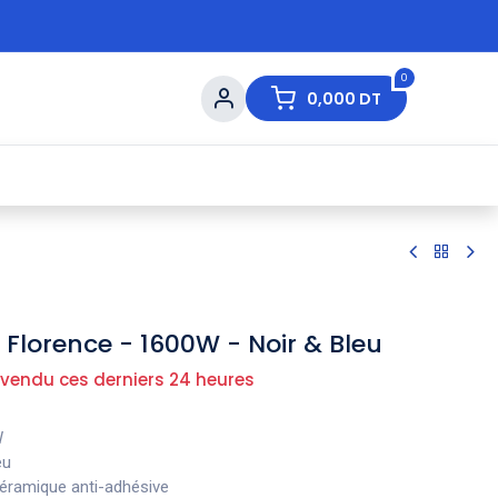
0
0,000
DT
s de Table
💇 Beauté
⚡ Ventes Flash
Ma
 Florence - 1600W - Noir & Bleu
 vendu ces derniers 24 heures
W
eu
ramique anti-adhésive