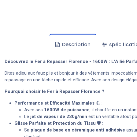
Description
spécificati
Découvrez le Fer à Repasser Florence - 1600W : L'Allié Parfa
Dites adieu aux faux plis et bonjour à des vêtements impeccablem
repassage en une tâche rapide et efficace. Avec son design élégant e
Pourquoi choisir le Fer à Repasser Florence ?
Performance et Efficacité Maximales
💪 :
Avec ses
1600W de puissance
, il chauffe en un inst
Le
jet de vapeur de 230g/min
est un véritable atout po
Glisse Parfaite et Protection du Tissu
🛡️ :
Sa
plaque de base en céramique anti-adhésive
assur
d'enfant.