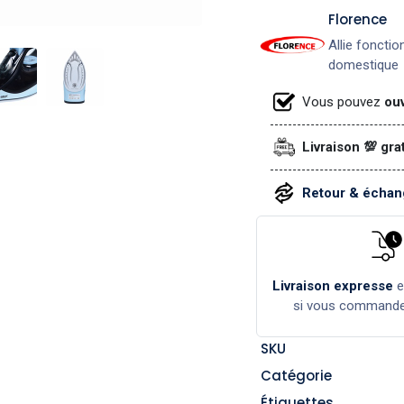
​Florence
Allie fonctio
domestique
Vous pouvez
ouv
Livraison 💯 gra
Retour & échang
Livraison expresse
si vous command
SKU
Catégorie
Étiquettes