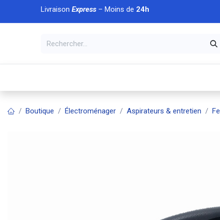
Se rendre au contenu
Livraison
Express
– Moins de
24h
À DÉCOUVRIR
🏠 Accueil
🛒Boutique
💥Nouveaut
Boutique
Électroménager
Aspirateurs & entretien
Fe