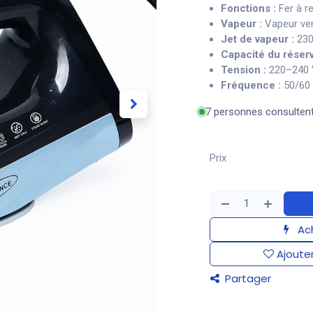
Fonctions :
Fer à r
Vapeur :
Vapeur ver
Jet de vapeur :
230
Capacité du réserv
Tension :
220–240 
Fréquence :
50/60
7 personnes consulten
Prix
Ach
Ajouter
Partager