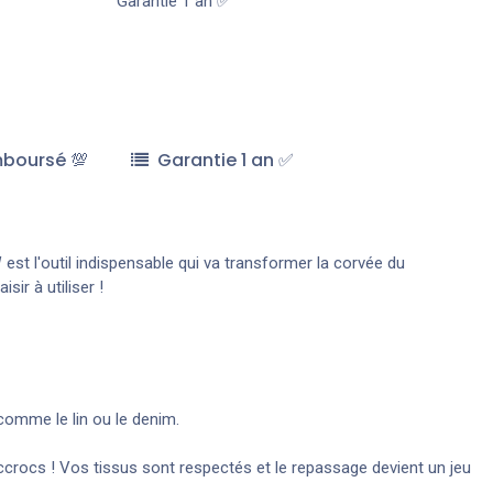
Garantie 1 an ✅
mboursé 💯
Garantie 1 an ✅
W
est l'outil indispensable qui va transformer la corvée du
ir à utiliser !
 comme le lin ou le denim.
accrocs ! Vos tissus sont respectés et le repassage devient un jeu