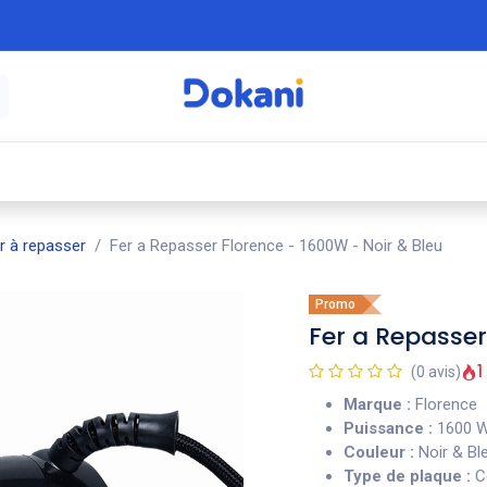
é
⚡ Électroménager
🍳 Cuisine
🍽️ Art
r à repasser
Fer a Repasser Florence - 1600W - Noir & Bleu
Promo
Fer a Repasser
1
(0 avis)
Marque :
Florence
Puissance :
1600 
Couleur :
Noir & Bl
Type de plaque :
Cé