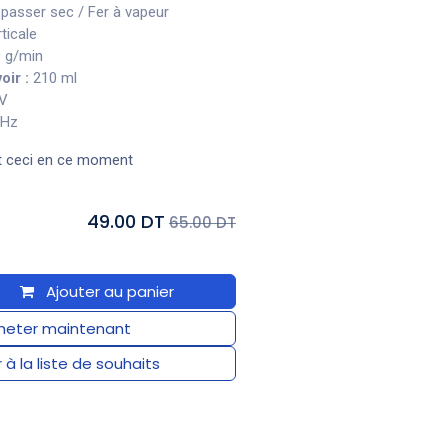
epasser sec / Fer à vapeur
ticale
 g/min
oir :
210 ml
V
 Hz
t ceci en ce moment
49.00 DT
65.00 DT
Ajouter au panier
eter maintenant
 à la liste de souhaits