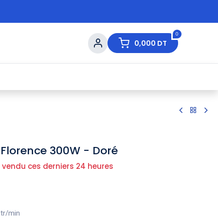
0
0,000
DT
s de Table
💇 Beauté
⚡ Ventes Flash
Ma
 Florence 300W - Doré
 vendu ces derniers 24 heures
 tr/min