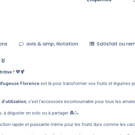
ons
avis & amp; Notation
Satisfait ou re
 🥇
ritive ! 💛🍹
rifugeuse Florence
est là pour transformer vos fruits et légumes p
é d’utilisation
, c’est l’accessoire incontournable pour tous les amate
s, à déguster en solo ou à partager 💑🍶
raction rapide et puissante même pour les fruits durs comme les car