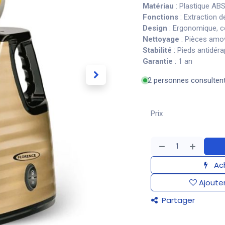
Matériau
: Plastique ABS
Fonctions
: Extraction d
Design
: Ergonomique, 
Nettoyage
: Pièces amov
Stabilité
: Pieds antidér
Garantie
: 1 an
2 personnes consulten
Prix
Ach
Ajouter
Partager