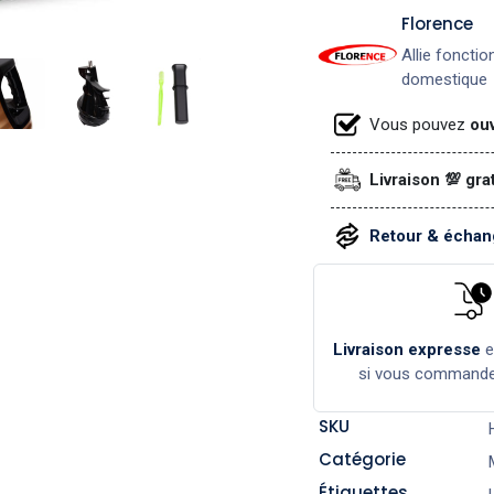
​Florence
Allie fonctio
domestique
Vous pouvez
ouv
Livraison 💯 gra
Retour & échang
Livraison expresse
si vous command
SKU
Catégorie
Étiquettes