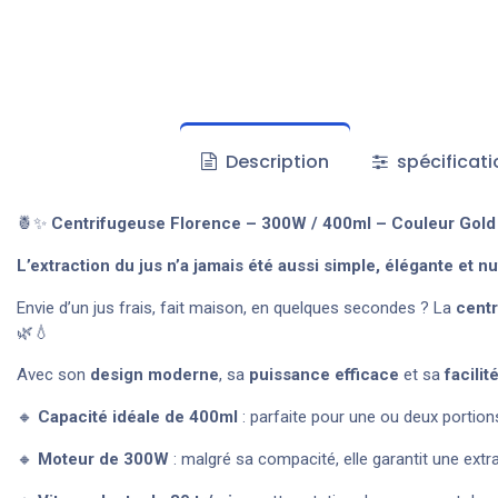
Description
spécificati
🍍✨
Centrifugeuse Florence – 300W / 400ml – Couleur Gold
L’extraction du jus n’a jamais été aussi simple, élégante et nut
Envie d’un jus frais, fait maison, en quelques secondes ? La
cent
🌿💧
Avec son
design moderne
, sa
puissance efficace
et sa
facilit
🔸
Capacité idéale de 400ml
: parfaite pour une ou deux portion
🔸
Moteur de 300W
: malgré sa compacité, elle garantit une ext