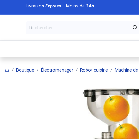
Se rendre au contenu
Livraison
Express
– Moins de
24h
À DÉCOUVRIR
🏠 Accueil
🛒Boutique
💥Nouveaut
Boutique
Électroménager
Robot cuisine
Machine de 