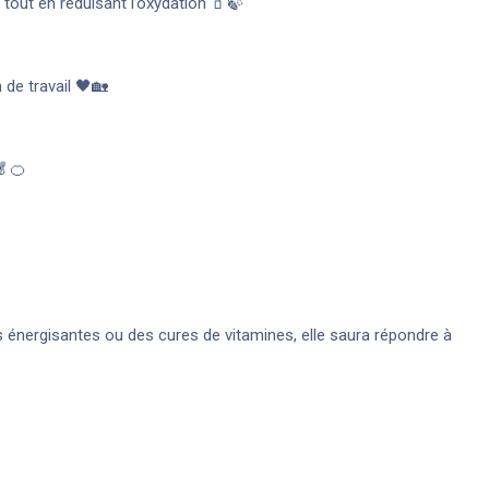
tout en réduisant l’oxydation 🧃🍃
 de travail 🖤🏡
🥬🍊
 énergisantes ou des cures de vitamines, elle saura répondre à