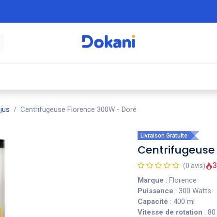
é
⚡ Électroménager
🍳 Cuisine
🍽️ Art
jus
Centrifugeuse Florence 300W - Doré
Livraison Gratuite
Centrifugeuse
3
(0 avis)
Marque
: Florence
Puissance
: 300 Watts
Capacité
: 400 ml
Vitesse de rotation
: 80