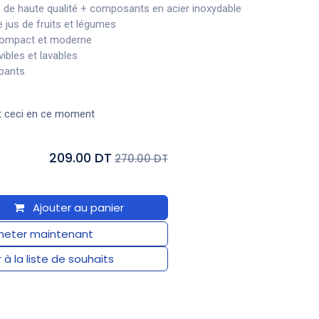
 de haute qualité + composants en acier inoxydable
e jus de fruits et légumes
compact et moderne
ibles et lavables
apants
t ceci en ce moment
209.00 DT
270.00 DT
Ajouter au panier
eter maintenant
 à la liste de souhaits