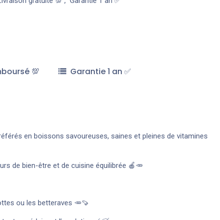
Livraison gratuite 💯
,
Garantie 1 an ✅
mboursé 💯
Garantie 1 an ✅
référés en boissons savoureuses, saines et pleines de vitamines
urs de bien-être et de cuisine équilibrée 🍎🥕
ottes ou les betteraves 🥕🍠