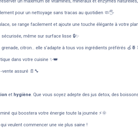
réserver un maximum de vitamines, minéraux et enzymes naturelles, 
cilement pour un nettoyage sans tracas au quotidien 🧼🖐️
place, se range facilement et ajoute une touche élégante à votre plan
ion sécurisée, même sur surface lisse 🔒✨
grenade, citron… elle s’adapte à tous vos ingrédients préférés 🍏🍍
étique dans votre cuisine ✨👑
ès-vente assuré 📄🔧
tion
et
hygiène
. Que vous soyez adepte des jus detox, des boissons
itaminé qui boostera votre énergie toute la journée ⚡🌞
 qui veulent commencer une vie plus saine !