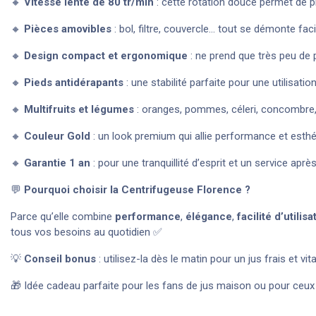
🔸
Vitesse lente de 80 tr/min
: cette rotation douce permet de p
🔸
Pièces amovibles
: bol, filtre, couvercle… tout se démonte fa
🔸
Design compact et ergonomique
: ne prend que très peu de 
🔸
Pieds antidérapants
: une stabilité parfaite pour une utilisat
🔸
Multifruits et légumes
: oranges, pommes, céleri, concombre, 
🔸
Couleur Gold
: un look premium qui allie performance et esth
🔸
Garantie 1 an
: pour une tranquillité d’esprit et un service apr
💬
Pourquoi choisir la Centrifugeuse Florence ?
Parce qu’elle combine
performance
,
élégance
,
facilité d’utilisa
tous vos besoins au quotidien ✅
💡
Conseil bonus
: utilisez-la dès le matin pour un jus frais et v
🎁 Idée cadeau parfaite pour les fans de jus maison ou pour ceux