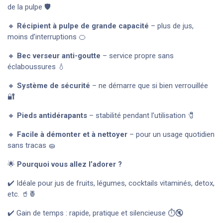
de la pulpe 🛡️
🔸
Récipient à pulpe de grande capacité
– plus de jus,
moins d’interruptions 🍊
🔸
Bec verseur anti-goutte
– service propre sans
éclaboussures 💧
🔸
Système de sécurité
– ne démarre que si bien verrouillée
🔐
🔸
Pieds antidérapants
– stabilité pendant l’utilisation 🧷
🔸
Facile à démonter et à nettoyer
– pour un usage quotidien
sans tracas 🧽
🌟
Pourquoi vous allez l’adorer ?
✔️ Idéale pour jus de fruits, légumes, cocktails vitaminés, detox,
etc. 🥤🍍
✔️ Gain de temps : rapide, pratique et silencieuse ⏱️🔇