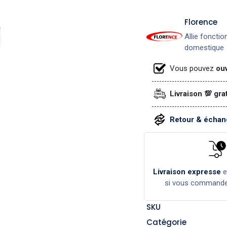
​Florence
Allie fonctio
domestique
Vous pouvez
ouv
Livraison 💯 gra
Retour & échang
Livraison expresse
si vous command
SKU
Catégorie