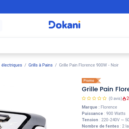
é
⚡ Électroménager
🍳 Cuisine
🍽️ Art
s électriques
Grills à Pains
Grille Pain Florence 900W - Noir
Promo
Grille Pain Fl
2
(0 avis)
Marque :
Florence
Puissance
: 900 Watts
Tension
: 220-240V ~ 5
Nombre de fentes
: 2 l