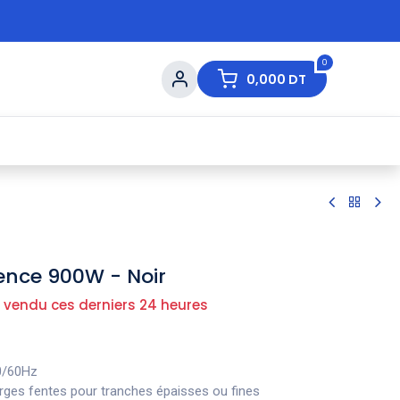
0
0,000
DT
s de Table
💇 Beauté
⚡ Ventes Flash
Ma
orence 900W - Noir
 vendu ces derniers 24 heures
0/60Hz
arges fentes pour tranches épaisses ou fines