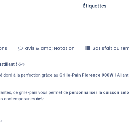
Étiquettes
ons
avis & amp; Notation
Satisfait ou re
tillant !
☕✨
é doré à la perfection grâce au
Grille-Pain Florence 900W
! Allian
antes, ce grille-pain vous permet de
personnaliser la cuisson sel
plus contemporaines 🏡✨.
c.