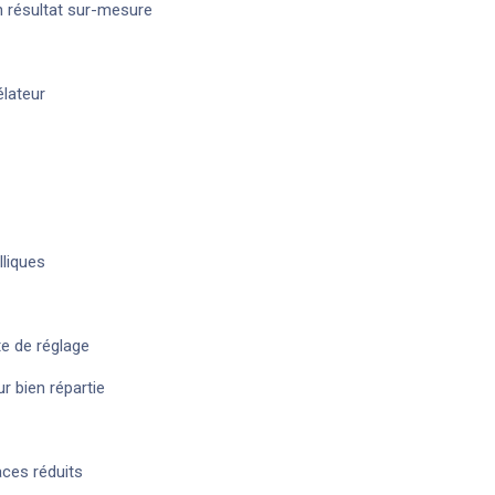
n résultat sur-mesure
élateur
lliques
e de réglage
r bien répartie
aces réduits