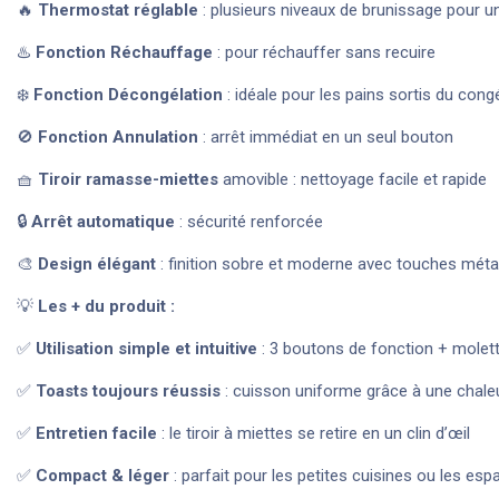
🔥
Thermostat réglable
: plusieurs niveaux de brunissage pour u
♨️
Fonction Réchauffage
: pour réchauffer sans recuire
❄️
Fonction Décongélation
: idéale pour les pains sortis du cong
🚫
Fonction Annulation
: arrêt immédiat en un seul bouton
🧺
Tiroir ramasse-miettes
amovible : nettoyage facile et rapide
🔒
Arrêt automatique
: sécurité renforcée
🎨
Design élégant
: finition sobre et moderne avec touches méta
💡
Les + du produit :
✅
Utilisation simple et intuitive
: 3 boutons de fonction + molett
✅
Toasts toujours réussis
: cuisson uniforme grâce à une chaleu
✅
Entretien facile
: le tiroir à miettes se retire en un clin d’œil
✅
Compact & léger
: parfait pour les petites cuisines ou les esp