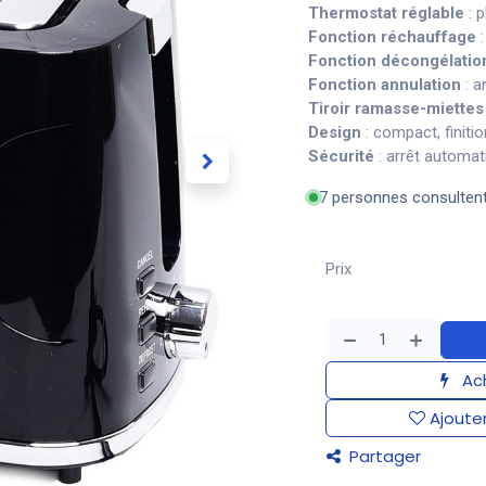
Thermostat réglable
: p
Fonction réchauffage
:
Fonction décongélatio
Fonction annulation
: a
Tiroir ramasse-miettes
Design
: compact, finiti
Sécurité
: arrêt automat
7 personnes consulten
Prix
Ach
Ajouter
Partager