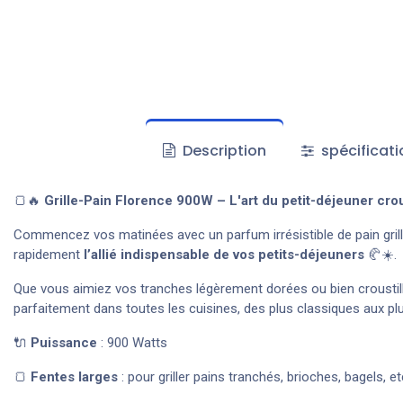
Description
spécificati
🍞🔥
Grille-Pain Florence 900W – L'art du petit-déjeuner crous
Commencez vos matinées avec un parfum irrésistible de pain grill
rapidement
l’allié indispensable de vos petits-déjeuners
🥐☀️.
Que vous aimiez vos tranches légèrement dorées ou bien croustill
parfaitement dans toutes les cuisines, des plus classiques aux 
🔌
Puissance
: 900 Watts
🍞
Fentes larges
: pour griller pains tranchés, brioches, bagels, et