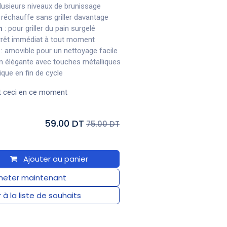
lusieurs niveaux de brunissage
 réchauffe sans griller davantage
n
: pour griller du pain surgelé
rrêt immédiat à tout moment
: amovible pour un nettoyage facile
on élégante avec touches métalliques
ique en fin de cycle
t ceci en ce moment
59.00 DT
75.00 DT
Ajouter au panier
eter maintenant
 à la liste de souhaits