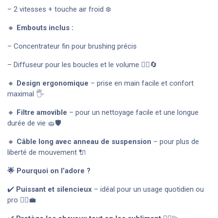
– 2 vitesses + touche air froid ❄️
🔸
Embouts inclus :
– Concentrateur fin pour brushing précis
– Diffuseur pour les boucles et le volume 💁‍♀️🔄
🔸
Design ergonomique
– prise en main facile et confort
maximal 🖐️
🔸
Filtre amovible
– pour un nettoyage facile et une longue
durée de vie 🧽🛡️
🔸
Câble long avec anneau de suspension
– pour plus de
liberté de mouvement 🔌
🌟 Pourquoi on l’adore ?
✔️
Puissant et silencieux
– idéal pour un usage quotidien ou
pro 🧏‍♀️💼