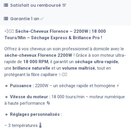
Satisfait ou remboursé 💯
Garantie 1 an ✅
💨💁‍♀️
Sèche-Cheveux Florence – 2200W | 18 000
Tours/Min – Séchage Express & Brillance Pro !
Offrez à vos cheveux un soin professionnel à domicile avec le
sèche-cheveux Florence 2200W
! Grâce à son moteur ultra-
rapide de
18 000 RPM
, il garantit un
séchage ultra-rapide
,
une
brillance naturelle
et un
volume maîtrisé
, tout en
protégeant la fibre capillaire ✨💇‍♀️
🔸
Puissance :
2200W – un séchage rapide et homogène ⚡
🔸
Vitesse du moteur :
18 000 tours/min – moteur numérique
à haute performance 🌀
🔸
Réglages personnalisés :
– 3 températures 🌡️