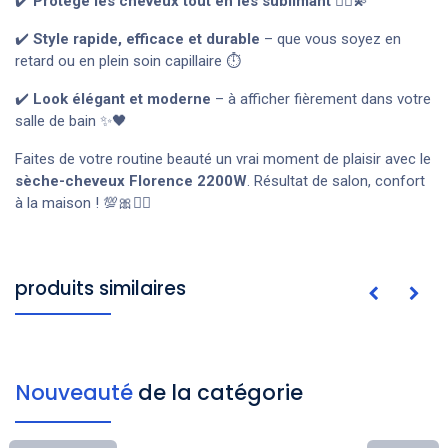
✔️
Protège les cheveux tout en les sublimant
💆‍♀️💫
✔️
Style rapide, efficace et durable
– que vous soyez en
retard ou en plein soin capillaire ⏱️
✔️
Look élégant et moderne
– à afficher fièrement dans votre
salle de bain ✨🖤
Faites de votre routine beauté un vrai moment de plaisir avec le
sèche-cheveux Florence 2200W
. Résultat de salon, confort
à la maison ! 💯🎀💇‍♀️
produits similaires
Nouveauté
de la catégorie