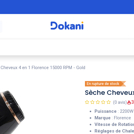
é
⚡ Électroménager
🍳 Cuisine
🍽️ Art
Cheveux 4 en 1 Florence 15000 RPM - Gold
En rupture de stock
Sèche Cheveux
3
(0 avis)
Puissance
: 2200W
Marque
: Florence
Vitesse de Rotatio
Réglages de Chal