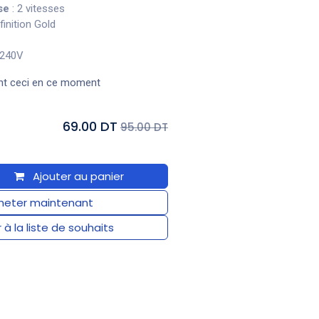
se
: 2 vitesses
finition Gold
-240V
nt ceci en ce moment
69.00 DT
95.00 DT
Ajouter au panier
eter maintenant
 à la liste de souhaits