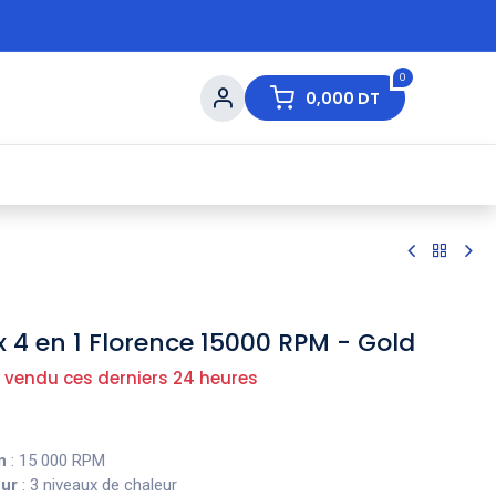
0
0,000
DT
s de Table
💇 Beauté
⚡ Ventes Flash
Ma
 4 en 1 Florence 15000 RPM - Gold
 vendu ces derniers 24 heures
n
: 15 000 RPM
eur
: 3 niveaux de chaleur