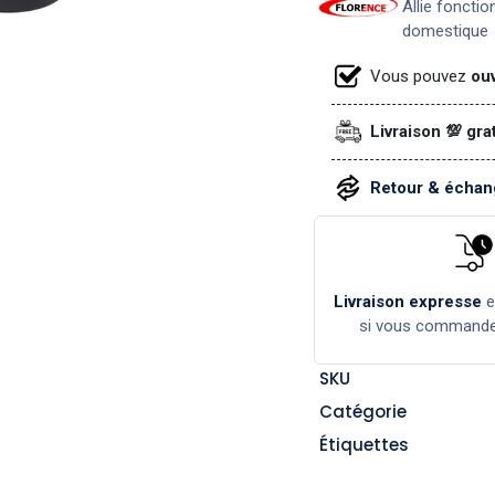
Allie fonctio
domestique
Vous pouvez
ouv
Livraison 💯 gra
Retour & échang
Livraison expresse
si vous command
SKU
Catégorie
Étiquettes