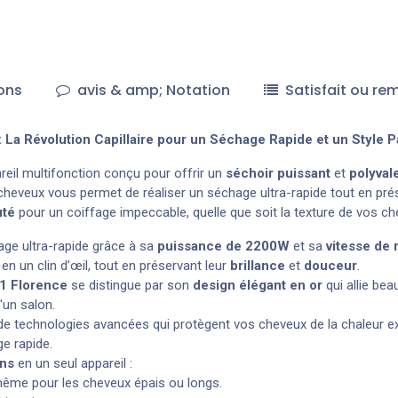
ons
avis & amp; Notation
Satisfait ou re
a Révolution Capillaire pour un Séchage Rapide et un Style Pa
areil multifonction conçu pour offrir un
séchoir puissant
et
polyval
cheveux vous permet de réaliser un séchage ultra-rapide tout en pré
uté
pour un coiffage impeccable, quelle que soit la texture de vos ch
age ultra-rapide grâce à sa
puissance de 2200W
et sa
vitesse de 
n un clin d’œil, tout en préservant leur
brillance
et
douceur
.
1 Florence
se distingue par son
design élégant en or
qui allie bea
'un salon.
pé de technologies avancées qui protègent vos cheveux de la chaleur
e rapide.
ons
en un seul appareil :
même pour les cheveux épais ou longs.