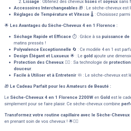
Lissage
: Obtenez des cheveux
lisses
et
soyeux
sans fr
Accessoires Interchangeables
🎁 : Le sèche-cheveux est l
Réglages de Température et Vitesse
🌡️ : Choisissez parm
🌟
Les Avantages du Sèche-Cheveux 4 en 1 Florence :
Séchage Rapide et Efficace
⏱️ : Grâce à sa
puissance de
matins pressés !
Polyvalence Exceptionnelle
🔄 : Ce modèle 4 en 1 est parf
Design Élégant et Luxueux
🌟 : Le
gold
ajoute une dimens
Protection des Cheveux
💇‍♀️ : Sa technologie de
protection
douceur
.
Facile à Utiliser et à Entretenir
🧼 : Le sèche-cheveux est l
🎁
Le Cadeau Parfait pour les Amateurs de Beauté :
Le
Sèche-Cheveux 4 en 1 Florence 2200W
en
Gold
est le cad
simplement pour se faire plaisir. Ce sèche-cheveux combine
per
Transformez votre routine capillaire avec le Sèche-Cheveu
en prenant soin de vos cheveux ! 🌟💇‍♀️