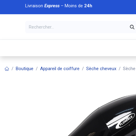
Se rendre au contenu
Livraison
Express
– Moins de
24h
À DÉCOUVRIR
🏠 Accueil
🛒Boutique
💥Nouveaut
Boutique
Appareil de coiffure
Sèche cheveux
Sèche 