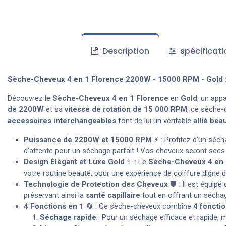
Description
spécificati
Sèche-Cheveux 4 en 1 Florence 2200W - 15000 RPM - Gold : L
Découvrez le
Sèche-Cheveux 4 en 1 Florence
en
Gold
, un app
de 2200W
et sa
vitesse de rotation de 15 000 RPM
, ce sèche-
accessoires interchangeables
font de lui un véritable
allié bea
Puissance de 2200W et 15000 RPM
⚡ : Profitez d'un séch
d’attente pour un séchage parfait ! Vos cheveux seront secs e
Design Élégant et Luxe Gold
✨ : Le
Sèche-Cheveux 4 en 
votre routine beauté, pour une expérience de coiffure digne d
Technologie de Protection des Cheveux
🛡️ : Il est équi
préservant ainsi la
santé capillaire
tout en offrant un séchag
4 Fonctions en 1
🔄 : Ce sèche-cheveux combine
4 foncti
Séchage rapide
: Pour un séchage efficace et rapide, 