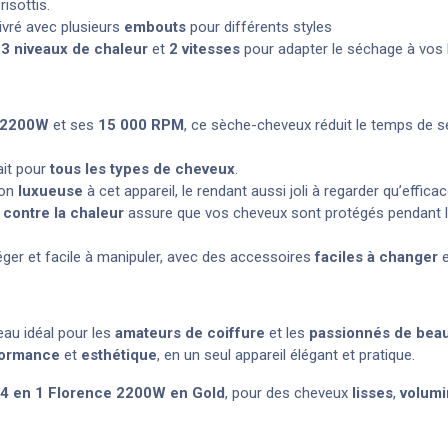
isottis.
ivré avec plusieurs
embouts
pour différents styles
i
3 niveaux de chaleur
et
2 vitesses
pour adapter le séchage à vos 
 2200W
et ses
15 000 RPM
, ce sèche-cheveux réduit le temps de s
ait pour
tous les types de cheveux
.
ion
luxueuse
à cet appareil, le rendant aussi joli à regarder qu’efficace
 contre la chaleur
assure que vos cheveux sont protégés pendant le
éger et facile à manipuler, avec des accessoires
faciles à changer
e
eau idéal pour les
amateurs de coiffure
et les
passionnés de bea
formance
et
esthétique
, en un seul appareil élégant et pratique.
x 4 en 1 Florence 2200W en Gold
, pour des cheveux
lisses
,
volum