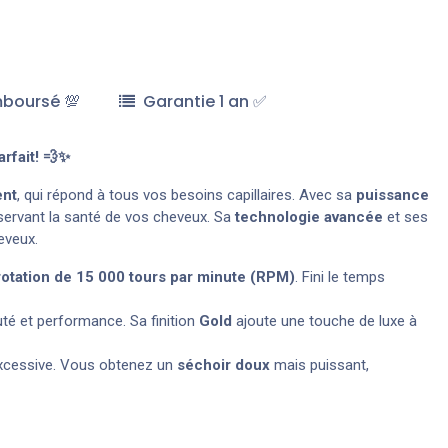
mboursé 💯
Garantie 1 an ✅
rfait! 💨✨
ent
, qui répond à tous vos besoins capillaires. Avec sa
puissance
servant la santé de vos cheveux. Sa
technologie avancée
et ses
eveux.
rotation de 15 000 tours par minute (RPM)
. Fini le temps
uté et performance. Sa finition
Gold
ajoute une touche de luxe à
 excessive. Vous obtenez un
séchoir doux
mais puissant,