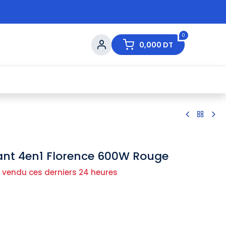
0
0,000
DT
s de Table
💇 Beauté
⚡ Ventes Flash
Ma
ant 4en1 Florence 600W Rouge
 vendu ces derniers 24 heures