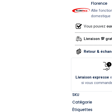
​Florence
Allie fonctio
domestique
Vous pouvez
ouv
Livraison 💯 gra
Retour & échang
Livraison expresse
si vous command
SKU
Catégorie
Étiquettes