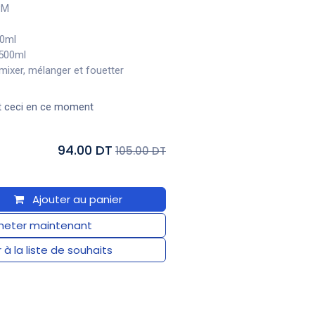
RPM
00ml
 500ml
 mixer, mélanger et fouetter
t ceci en ce moment
94.00 DT
105.00 DT
Ajouter au panier
eter maintenant
 à la liste de souhaits