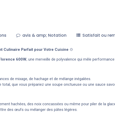
ons
avis & amp; Notation
Satisfait ou re
 Culinaire Parfait pour Votre Cuisine
🍲
Florence 600W
, une merveille de polyvalence qui mêle performance
nces de mixage, de hachage et de mélange inégalées.
e total, que vous prépariez une soupe onctueuse ou une sauce savo
inement hachées, des noix concassées ou même pour piler de la glac
battre des œufs ou mélanger des pâtes légères.