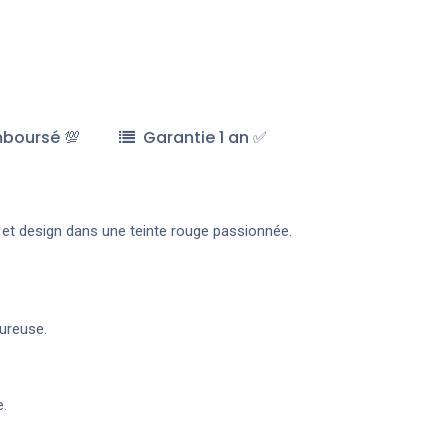
mboursé 💯
Garantie 1 an ✅
 et design dans une teinte rouge passionnée.
ureuse.
e.