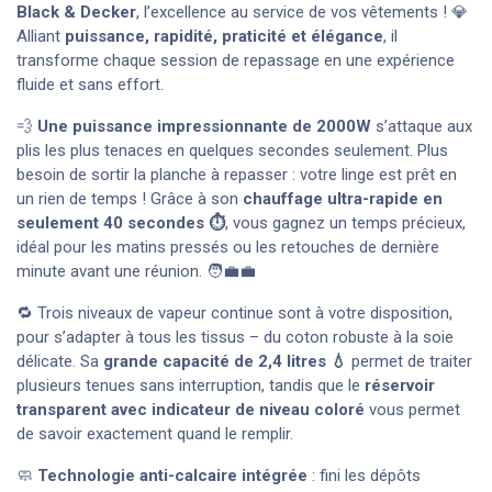
Black & Decker
, l’excellence au service de vos vêtements ! 💎
Alliant
puissance, rapidité, praticité et élégance
, il
transforme chaque session de repassage en une expérience
fluide et sans effort.
💨
Une puissance impressionnante de 2000W
s’attaque aux
plis les plus tenaces en quelques secondes seulement. Plus
besoin de sortir la planche à repasser : votre linge est prêt en
un rien de temps ! Grâce à son
chauffage ultra-rapide en
seulement 40 secondes ⏱️
, vous gagnez un temps précieux,
idéal pour les matins pressés ou les retouches de dernière
minute avant une réunion. 🧑‍💼💼
🔁 Trois niveaux de vapeur continue sont à votre disposition,
pour s’adapter à tous les tissus – du coton robuste à la soie
délicate. Sa
grande capacité de 2,4 litres 💧
permet de traiter
plusieurs tenues sans interruption, tandis que le
réservoir
transparent avec indicateur de niveau coloré
vous permet
de savoir exactement quand le remplir.
🧼
Technologie anti-calcaire intégrée
: fini les dépôts